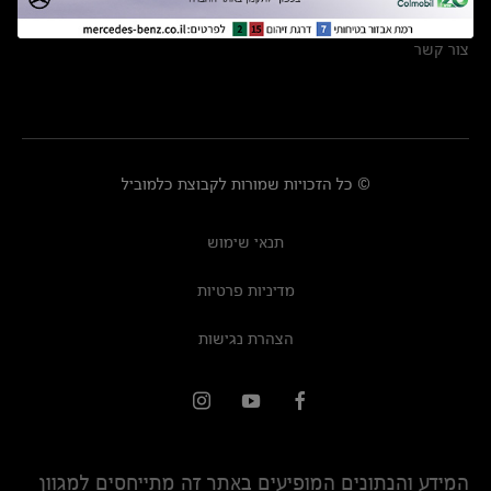
מרכזי שירות
צור קשר
© כל הזכויות שמורות לקבוצת כלמוביל
תנאי שימוש
מדיניות פרטיות
הצהרת נגישות
המידע והנתונים המופיעים באתר זה מתייחסים למגוון