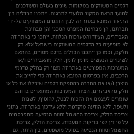
דגמים המשווקים במקומות שונים בעולם ומעודכנים
למועד הבאת המקור הלועדי לתרגום. ייתכנו הבדלים בין
התיאור המובא באתר זה לבין הדגמים המשווקים על-ידי
חברתנו, הן מבחינת המפרט הטכני והן מבחינת
האביזרים, הציוד והמערכות הנלוות. ייתכן כי באתר זה
לא מופיעים כל הדגמים המשווקים בישראל אלא רק
חלקם, וכמו כן ייתכנו הבדלים בדגם מסויים, בהתאם
לשינויים הנעשים מדמן לדמן. חלק מהאביזרים ו/או
המערכות המפורטים באתר זה מצוי רק בחלק מדגמי
הרכבים, אין בפרסום המובא באתר זה כדי לחייב את
היצרן ו/או את החברה בהספקת דגמים שיכללו את כל או
חלק מהאביזרים, הציוד והמערכות המתוארים בו והם
שומרים לעצמם את הזכות לבטל, להוסיף, לשנות
ולשפר, ללא הודעה מוקדמת וללא עידכון באתר זה. נתוני
צריכת הדלק, צריכת החשמל וטווח הנסיעה מתפרסמים
על פי דין לפי בדיקות המעבדה. צריכת הדלק, צריכת
החשמל וטווח הנסיעה בפועל מושפעים, בין היתר, גם