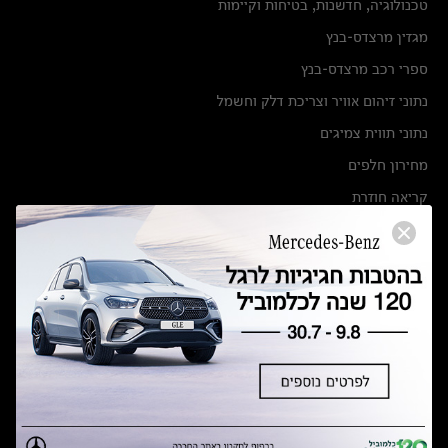
טכנולוגיה, חדשנות, בטיחות וקיימות
מגזין מרצדס-בנץ
ספרי רכב מרצדס-בנץ
נתוני זיהום אוויר וצריכת דלק וחשמל
נתוני תווית צמיגים
מחירון חלפים
קריאה חוזרת
הודעה על הטבות לרכבי מרצדס בהסדר פשרה בתצ 56447-02-19
הסדר פשרה בתצ 56447-02-19
תקנון ימי מכירות 120 לכלמוביל
מצאו אותנו
אולמות תצוגה