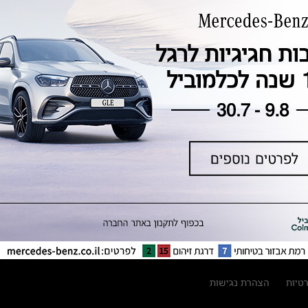
טכנולוגיה, חדשנות, בטיחות וקיימות
מגזין מרצדס-בנץ
ספרי רכב מרצדס-בנץ
נתוני זיהום אוויר וצריכת דלק וחשמל
נתוני תווית צמיגים
מחירון חלפים
קריאה חוזרת
הודעה על הטבות לרכבי מרצדס בהסדר
פשרה בתצ 56447-02-19
הסדר פשרה בתצ 56447-02-19
תקנון ימי מכירות 120 לכלמוביל
רטיות
הצהרת נגישות