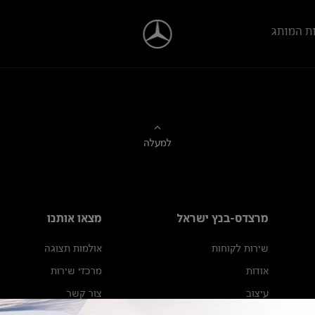
ת המותג
למעלה
מרצדס-בנץ ישראל
מצאו אותנו
שירות לקוחות
אולמות תצוגה
אודות
מרכזי שירות
עיצוב
צור קשר