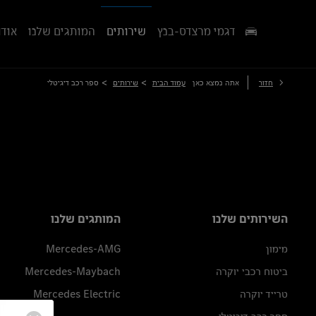
דגמי מרצדס-בנץ
שירותים
המותגים שלנו
אודו
>
>
חזור
אתה נמצא כאן
עמוד הבית
שירותים
ספר רכב דיגיטלי
השירותים שלנו
המותגים שלנו
מימון
Mercedes-AMG
ביטוח רכבי יוקרה
Mercedes-Maybach
טרייד יוקרה
Mercedes Electric