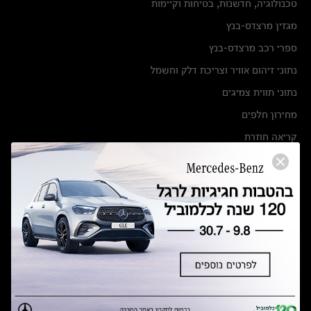
טכנולוגיה, חדשנות, בטיחות וקיימות
מגזין מרצדס-בנץ
ספרי רכב מרצדס-בנץ
נתוני זיהום אוויר וצריכת דלק וחשמל
נתוני תווית צמיגים
מחירון חלפים
קריאה חוזרת
הודעה על הטבות לרכבי מרצדס בהסדר פשרה בתצ 56447-02-19
הסדר פשרה בתצ 56447-02-19
תקנון ימי מכירות 120 לכלמוביל
מצאו אותנו
אולמות תצוגה