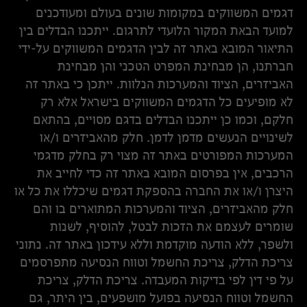
דגמים המשווקים במקומות שונים בעולם ומעודכנים
למועד הבאת המקור הלועדי לתרגום. ייתכנו הבדלים בין
התיאור המובא באתר זה לבין הדגמים המשווקים על-ידי
חברתנו, הן מבחינת המפרט הטכני והן מבחינת
האביזרים, הציוד והמערכות הנלוות. ייתכן כי באתר זה
לא מופיעים כל הדגמים המשווקים בישראל אלא רק
חלקם, וכמו כן ייתכנו הבדלים בדגם מסויים, בהתאם
לשינויים הנעשים מדמן לדמן. חלק מהאביזרים ו/או
המערכות המפורטים באתר זה מצוי רק בחלק מדגמי
הרכבים, אין בפרסום המובא באתר זה כדי לחייב את
היצרן ו/או את החברה בהספקת דגמים שיכללו את כל או
חלק מהאביזרים, הציוד והמערכות המתוארים בו והם
שומרים לעצמם את הזכות לבטל, להוסיף, לשנות
ולשפר, ללא הודעה מוקדמת וללא עידכון באתר זה. נתוני
צריכת הדלק, צריכת החשמל וטווח הנסיעה מתפרסמים
על פי דין לפי בדיקות המעבדה. צריכת הדלק, צריכת
החשמל וטווח הנסיעה בפועל מושפעים, בין היתר, גם