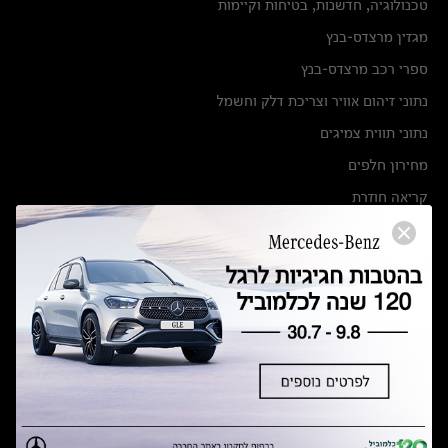
טכנולוגיה, חדשנות, בטיחות וקיימות
מגזין מרצדס-בנץ
ספרי רכב מרצדס-בנץ
נתוני זיהום אוויר וצריכת דלק וחשמל
נתוני תווית צמיגים
מחירון חלפים
קריאה חוזרת
הודעה על הטבות לרכבי מרצדס בהסדר פשרה בתצ 56447-02-19
הסדר פשרה בתצ 56447-02-19
תקנון ימי מכירות 120 לכלמוביל
מצאו אותנו
אולמות תצוגה