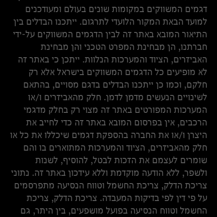
דגמים המשווקים במקומות שונים בעולם ומעודכנים
למועד הבאת המקור הלועדי לתרגום. ייתכנו הבדלים בין
התיאור המובא באתר זה לבין הדגמים המשווקים על-ידי
חברתנו, הן מבחינת המפרט הטכני והן מבחינת
האביזרים, הציוד והמערכות הנלוות. ייתכן כי באתר זה
לא מופיעים כל הדגמים המשווקים בישראל אלא רק
חלקם, וכמו כן ייתכנו הבדלים בדגם מסויים, בהתאם
לשינויים הנעשים מדמן לדמן. חלק מהאביזרים ו/או
המערכות המפורטים באתר זה מצוי רק בחלק מדגמי
הרכבים, אין בפרסום המובא באתר זה כדי לחייב את
היצרן ו/או את החברה בהספקת דגמים שיכללו את כל או
חלק מהאביזרים, הציוד והמערכות המתוארים בו והם
שומרים לעצמם את הזכות לבטל, להוסיף, לשנות
ולשפר, ללא הודעה מוקדמת וללא עידכון באתר זה. נתוני
צריכת הדלק, צריכת החשמל וטווח הנסיעה מתפרסמים
על פי דין לפי בדיקות המעבדה. צריכת הדלק, צריכת
החשמל וטווח הנסיעה בפועל מושפעים, בין היתר, גם