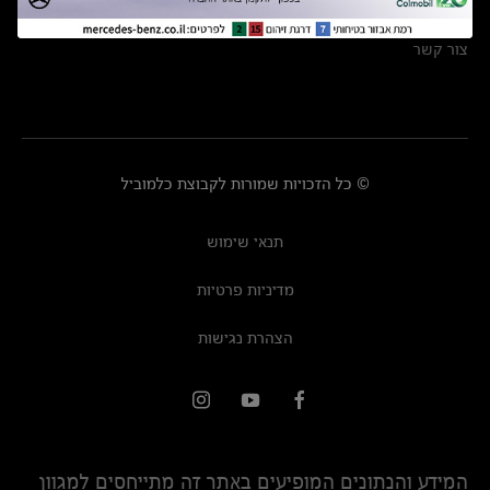
מרכזי שירות
צור קשר
© כל הזכויות שמורות לקבוצת כלמוביל
תנאי שימוש
מדיניות פרטיות
הצהרת נגישות
המידע והנתונים המופיעים באתר זה מתייחסים למגוון