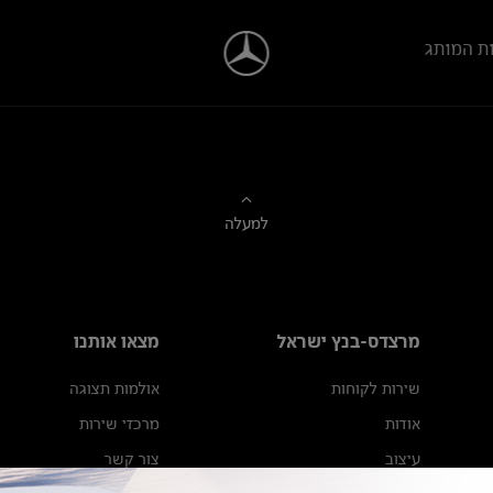
ת המותג
למעלה
מרצדס-בנץ ישראל
מצאו אותנו
שירות לקוחות
אולמות תצוגה
אודות
מרכזי שירות
עיצוב
צור קשר