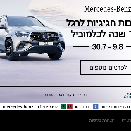
טכנולוגיה, חדשנות, בטיחות וקיימות
מגזין מרצדס-בנץ
ספרי רכב מרצדס-בנץ
נתוני זיהום אוויר וצריכת דלק וחשמל
נתוני תווית צמיגים
מחירון חלפים
קריאה חוזרת
הודעה על הטבות לרכבי מרצדס בהסדר
פשרה בתצ 56447-02-19
הסדר פשרה בתצ 56447-02-19
תקנון ימי מכירות 120 לכלמוביל
רטיות
הצהרת נגישות