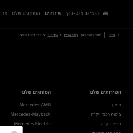
דגמי מרצדס-בנץ
שירותים
המותגים שלנו
אודו
>
>
חזור
אתה נמצא כאן
עמוד הבית
שירותים
ספר רכב דיגיטלי
השירותים שלנו
המותגים שלנו
מימון
Mercedes-AMG
ביטוח רכבי יוקרה
Mercedes-Maybach
טרייד יוקרה
Mercedes Electric