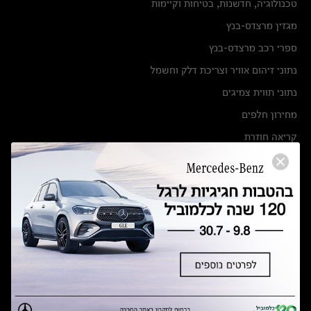
טכנולוגיה, חדשנות, בטיחות וקיימות
מגזין מרצדס-בנץ
ספרי רכב מרצדס-בנץ
נתוני זיהום אוויר וצריכת דלק וחשמל
נתוני תווית צמיגים
מחירון חלפים
קריאה חוזרת
הודעה על הטבות לרכבי מרצדס בהסדר פשרה בתצ 56447-02-19
הסדר פשרה בתצ 56447-02-19
תקנון ימי מכירות 120 לכלמוביל
מצאו אותנו
אולמות תצוגה