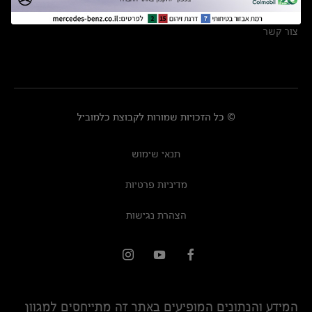
מרכזי שירות
צור קשר
© כל הזכויות שמורות לקבוצת כלמוביל
תנאי שימוש
מדיניות פרטיות
הצהרת נגישות
המידע והנתונים המופיעים באתר זה מתייחסים למגוון