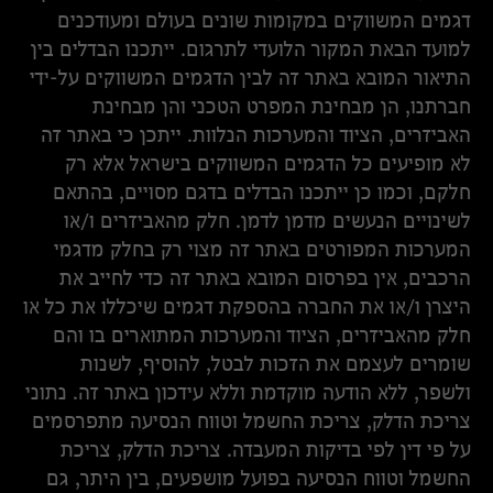
דגמים המשווקים במקומות שונים בעולם ומעודכנים
למועד הבאת המקור הלועדי לתרגום. ייתכנו הבדלים בין
התיאור המובא באתר זה לבין הדגמים המשווקים על-ידי
חברתנו, הן מבחינת המפרט הטכני והן מבחינת
האביזרים, הציוד והמערכות הנלוות. ייתכן כי באתר זה
לא מופיעים כל הדגמים המשווקים בישראל אלא רק
חלקם, וכמו כן ייתכנו הבדלים בדגם מסויים, בהתאם
לשינויים הנעשים מדמן לדמן. חלק מהאביזרים ו/או
המערכות המפורטים באתר זה מצוי רק בחלק מדגמי
הרכבים, אין בפרסום המובא באתר זה כדי לחייב את
היצרן ו/או את החברה בהספקת דגמים שיכללו את כל או
חלק מהאביזרים, הציוד והמערכות המתוארים בו והם
שומרים לעצמם את הזכות לבטל, להוסיף, לשנות
ולשפר, ללא הודעה מוקדמת וללא עידכון באתר זה. נתוני
צריכת הדלק, צריכת החשמל וטווח הנסיעה מתפרסמים
על פי דין לפי בדיקות המעבדה. צריכת הדלק, צריכת
החשמל וטווח הנסיעה בפועל מושפעים, בין היתר, גם