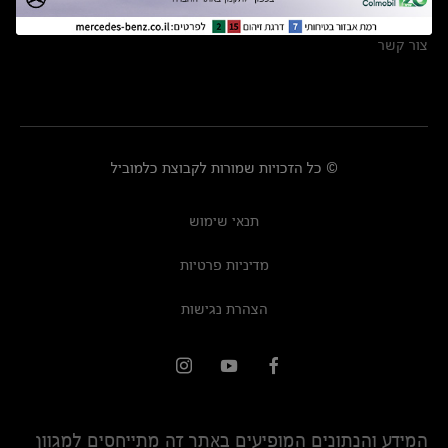
מרכזי שירות
צור קשר
© כל הזכויות שמורות לקבוצת כלמוביל
תנאי שימוש
מדיניות פרטיות
הצהרת נגישות
המידע והנתונים המופיעים באתר זה מתייחסים למגוון