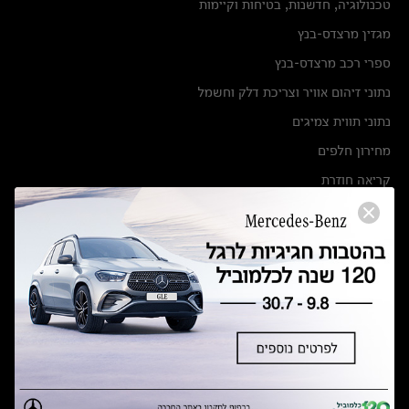
טכנולוגיה, חדשנות, בטיחות וקיימות
מגזין מרצדס-בנץ
ספרי רכב מרצדס-בנץ
נתוני זיהום אוויר וצריכת דלק וחשמל
נתוני תווית צמיגים
מחירון חלפים
קריאה חוזרת
הודעה על הטבות לרכבי מרצדס בהסדר פשרה בתצ 56447-02-19
הסדר פשרה בתצ 56447-02-19
תקנון ימי מכירות 120 לכלמוביל
מצאו אותנו
אולמות תצוגה