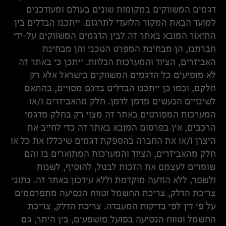
דגמים המשווקים במקומות שונים בעולם ומעודכנים
למועד הבאת המקור הלועדי לתרגום. ייתכנו הבדלים בין
התיאור המובא באתר זה לבין הדגמים המשווקים על-ידי
חברתנו, הן מבחינת המפרט הטכני והן מבחינת
האביזרים, הציוד והמערכות הנלוות. ייתכן כי באתר זה
לא מופיעים כל הדגמים המשווקים בישראל אלא רק
חלקם, וכמו כן ייתכנו הבדלים בדגם מסויים, בהתאם
לשינויים הנעשים מדמן לדמן. חלק מהאביזרים ו/או
המערכות המפורטים באתר זה מצוי רק בחלק מדגמי
הרכבים, אין בפרסום המובא באתר זה כדי לחייב את
היצרן ו/או את החברה בהספקת דגמים שיכללו את כל או
חלק מהאביזרים, הציוד והמערכות המתוארים בו והם
שומרים לעצמם את הזכות לבטל, להוסיף, לשנות
ולשפר, ללא הודעה מוקדמת וללא עידכון באתר זה. נתוני
צריכת הדלק, צריכת החשמל וטווח הנסיעה מתפרסמים
על פי דין לפי בדיקות המעבדה. צריכת הדלק, צריכת
החשמל וטווח הנסיעה בפועל מושפעים, בין היתר, גם