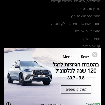
טכנולוגיה, חדשנות, בטיחות וקיימות
מגזין מרצדס-בנץ
ספרי רכב מרצדס-בנץ
נתוני זיהום אוויר וצריכת דלק וחשמל
נתוני תווית צמיגים
מחירון חלפים
קריאה חוזרת
הודעה על הטבות לרכבי מרצדס בהסדר פשרה בתצ 56447-02-19
הסדר פשרה בתצ 56447-02-19
תקנון ימי מכירות 120 לכלמוביל
מצאו אותנו
אולמות תצוגה