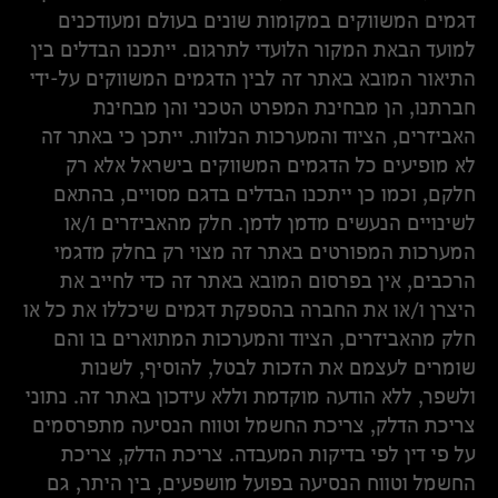
דגמים המשווקים במקומות שונים בעולם ומעודכנים
למועד הבאת המקור הלועדי לתרגום. ייתכנו הבדלים בין
התיאור המובא באתר זה לבין הדגמים המשווקים על-ידי
חברתנו, הן מבחינת המפרט הטכני והן מבחינת
האביזרים, הציוד והמערכות הנלוות. ייתכן כי באתר זה
לא מופיעים כל הדגמים המשווקים בישראל אלא רק
חלקם, וכמו כן ייתכנו הבדלים בדגם מסויים, בהתאם
לשינויים הנעשים מדמן לדמן. חלק מהאביזרים ו/או
המערכות המפורטים באתר זה מצוי רק בחלק מדגמי
הרכבים, אין בפרסום המובא באתר זה כדי לחייב את
היצרן ו/או את החברה בהספקת דגמים שיכללו את כל או
חלק מהאביזרים, הציוד והמערכות המתוארים בו והם
שומרים לעצמם את הזכות לבטל, להוסיף, לשנות
ולשפר, ללא הודעה מוקדמת וללא עידכון באתר זה. נתוני
צריכת הדלק, צריכת החשמל וטווח הנסיעה מתפרסמים
על פי דין לפי בדיקות המעבדה. צריכת הדלק, צריכת
החשמל וטווח הנסיעה בפועל מושפעים, בין היתר, גם