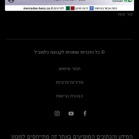
מרכזי שירות
צור קשר
© כל הזכויות שמורות לקבוצת כלמוביל
תנאי שימוש
מדיניות פרטיות
הצהרת נגישות
המידע והנתונים המופיעים באתר זה מתייחסים למגוון