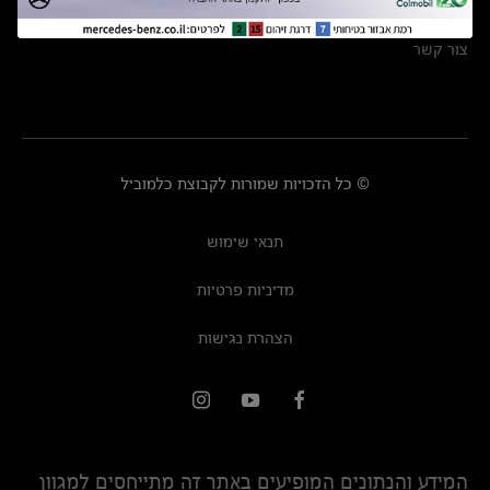
מרכזי שירות
צור קשר
© כל הזכויות שמורות לקבוצת כלמוביל
תנאי שימוש
מדיניות פרטיות
הצהרת נגישות
המידע והנתונים המופיעים באתר זה מתייחסים למגוון