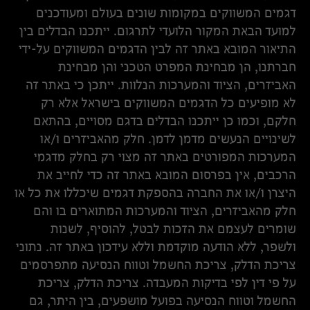
דגמים המשווקים במקומות שונים בעולם ומעודכנים
למועד הבאת המקור הלועדי לתרגום. ייתכנו הבדלים בין
התיאור המובא באתר זה לבין הדגמים המשווקים על-ידי
חברתנו, הן מבחינת המפרט הטכני והן מבחינת
האביזרים, הציוד והמערכות הנלוות. ייתכן כי באתר זה
לא מופיעים כל הדגמים המשווקים בישראל אלא רק
חלקם, וכמו כן ייתכנו הבדלים בדגם מסויים, בהתאם
לשינויים הנעשים מדמן לדמן. חלק מהאביזרים ו/או
המערכות המפורטים באתר זה מצוי רק בחלק מדגמי
הרכבים, אין בפרסום המובא באתר זה כדי לחייב את
היצרן ו/או את החברה בהספקת דגמים שיכללו את כל או
חלק מהאביזרים, הציוד והמערכות המתוארים בו והם
שומרים לעצמם את הזכות לבטל, להוסיף, לשנות
ולשפר, ללא הודעה מוקדמת וללא עידכון באתר זה. נתוני
צריכת הדלק, צריכת החשמל וטווח הנסיעה מתפרסמים
על פי דין לפי בדיקות המעבדה. צריכת הדלק, צריכת
החשמל וטווח הנסיעה בפועל מושפעים, בין היתר, גם