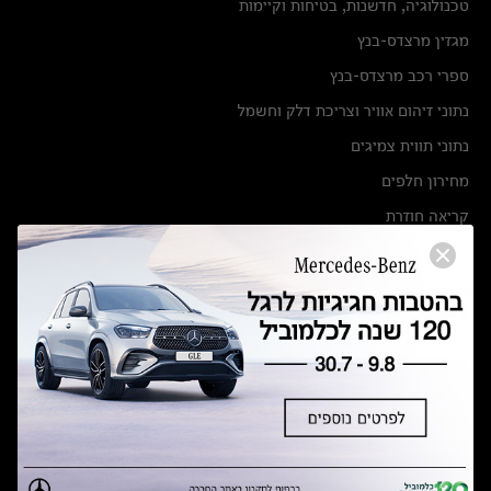
טכנולוגיה, חדשנות, בטיחות וקיימות
מגזין מרצדס-בנץ
ספרי רכב מרצדס-בנץ
נתוני זיהום אוויר וצריכת דלק וחשמל
נתוני תווית צמיגים
מחירון חלפים
קריאה חוזרת
הודעה על הטבות לרכבי מרצדס בהסדר פשרה בתצ 56447-02-19
הסדר פשרה בתצ 56447-02-19
תקנון ימי מכירות 120 לכלמוביל
מצאו אותנו
אולמות תצוגה