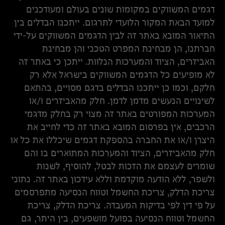
דגמים המשווקים במקומות שונים בעולם ומעודכנים
למועד הבאת המקור הלועדי לתרגום. ייתכנו הבדלים בין
התיאור המובא באתר זה לבין הדגמים המשווקים על-ידי
חברתנו, הן מבחינת המפרט הטכני והן מבחינת
האביזרים, הציוד והמערכות הנלוות. ייתכן כי באתר זה
לא מופיעים כל הדגמים המשווקים בישראל אלא רק
חלקם, וכמו כן ייתכנו הבדלים בדגם מסויים, בהתאם
לשינויים הנעשים מדמן לדמן. חלק מהאביזרים ו/או
המערכות המפורטים באתר זה מצוי רק בחלק מדגמי
הרכבים, אין בפרסום המובא באתר זה כדי לחייב את
היצרן ו/או את החברה בהספקת דגמים שיכללו את כל או
חלק מהאביזרים, הציוד והמערכות המתוארים בו והם
שומרים לעצמם את הזכות לבטל, להוסיף, לשנות
ולשפר, ללא הודעה מוקדמת וללא עידכון באתר זה. נתוני
צריכת הדלק, צריכת החשמל וטווח הנסיעה מתפרסמים
על פי דין לפי בדיקות המעבדה. צריכת הדלק, צריכת
החשמל וטווח הנסיעה בפועל מושפעים, בין היתר, גם