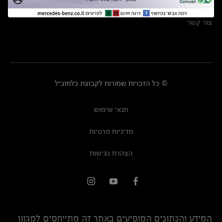
מרכזי שירות
צור קשר
© כל הזכויות שמורות לקבוצת כלמוביל
תנאי שימוש
מדיניות פרטיות
הצהרת נגישות
המידע והנתונים המופיעים באתר זה מתייחסים למגוון