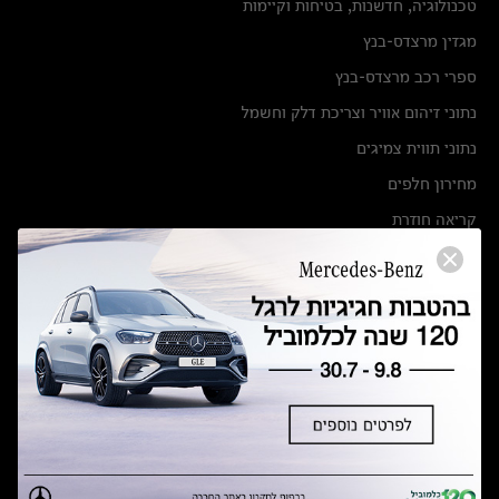
טכנולוגיה, חדשנות, בטיחות וקיימות
מגזין מרצדס-בנץ
ספרי רכב מרצדס-בנץ
נתוני זיהום אוויר וצריכת דלק וחשמל
נתוני תווית צמיגים
מחירון חלפים
קריאה חוזרת
הודעה על הטבות לרכבי מרצדס בהסדר פשרה בתצ 56447-02-19
הסדר פשרה בתצ 56447-02-19
תקנון ימי מכירות 120 לכלמוביל
מצאו אותנו
אולמות תצוגה