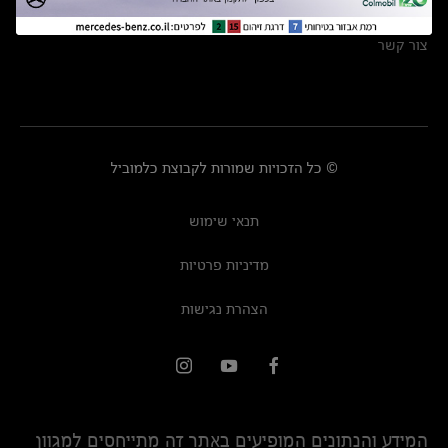
מרכזי שירות
צור קשר
© כל הזכויות שמורות לקבוצת כלמוביל
תנאי שימוש
מדיניות פרטיות
הצהרת נגישות
המידע והנתונים המופיעים באתר זה מתייחסים למגוון