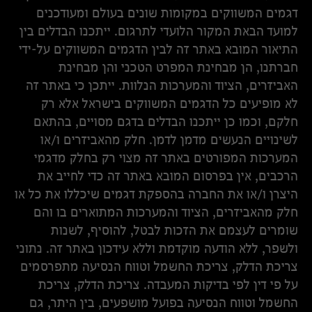
דגמים המשווקים במקומות שונים בעולם ומעודכנים
למועד הבאת המקור הלועדי לתרגום. ייתכנו הבדלים בין
התיאור המובא באתר זה לבין הדגמים המשווקים על-ידי
חברתנו, הן מבחינת המפרט הטכני והן מבחינת
האביזרים, הציוד והמערכות הנלוות. ייתכן כי באתר זה
לא מופיעים כל הדגמים המשווקים בישראל אלא רק
חלקם, וכמו כן ייתכנו הבדלים בדגם מסויים, בהתאם
לשינויים הנעשים מדמן לדמן. חלק מהאביזרים ו/או
המערכות המפורטים באתר זה מצוי רק בחלק מדגמי
הרכבים, אין בפרסום המובא באתר זה כדי לחייב את
היצרן ו/או את החברה בהספקת דגמים שיכללו את כל או
חלק מהאביזרים, הציוד והמערכות המתוארים בו והם
שומרים לעצמם את הזכות לבטל, להוסיף, לשנות
ולשפר, ללא הודעה מוקדמת וללא עידכון באתר זה. נתוני
צריכת הדלק, צריכת החשמל וטווח הנסיעה מתפרסמים
על פי דין לפי בדיקות המעבדה. צריכת הדלק, צריכת
החשמל וטווח הנסיעה בפועל מושפעים, בין היתר, גם