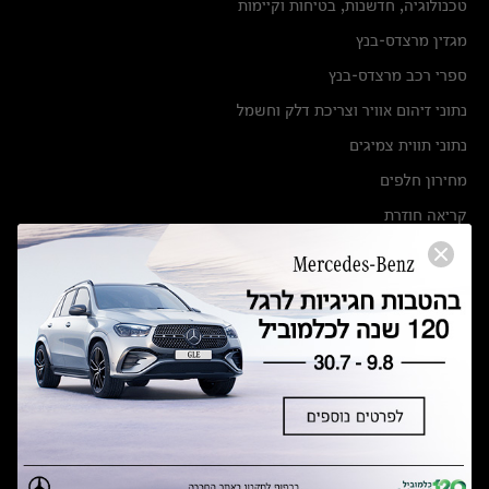
טכנולוגיה, חדשנות, בטיחות וקיימות
מגזין מרצדס-בנץ
ספרי רכב מרצדס-בנץ
נתוני זיהום אוויר וצריכת דלק וחשמל
נתוני תווית צמיגים
מחירון חלפים
קריאה חוזרת
הודעה על הטבות לרכבי מרצדס בהסדר פשרה בתצ 56447-02-19
הסדר פשרה בתצ 56447-02-19
תקנון ימי מכירות 120 לכלמוביל
מצאו אותנו
אולמות תצוגה