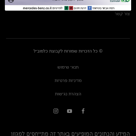
מרכזי שירות
צור קשר
© כל הזכויות שמורות לקבוצת כלמוביל
תנאי שימוש
מדיניות פרטיות
הצהרת נגישות
המידע והנתונים המופיעים באתר זה מתייחסים למגוון