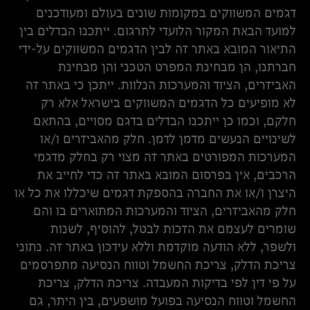
דגמים המשווקים במקומות שונים בעולם ומעודכנים
למועד הבאת המקור הלועדי לתרגום. ייתכנו הבדלים בין
התיאור המובא באתר זה לבין הדגמים המשווקים על-ידי
חברתנו, הן מבחינת המפרט הטכני והן מבחינת
האביזרים, הציוד והמערכות הנלוות. ייתכן כי באתר זה
לא מופיעים כל הדגמים המשווקים בישראל אלא רק
חלקם, וכמו כן ייתכנו הבדלים בדגם מסויים, בהתאם
לשינויים הנעשים מדמן לדמן. חלק מהאביזרים ו/או
המערכות המפורטים באתר זה מצוי רק בחלק מדגמי
הרכבים, אין בפרסום המובא באתר זה כדי לחייב את
היצרן ו/או את החברה בהספקת דגמים שיכללו את כל או
חלק מהאביזרים, הציוד והמערכות המתוארים בו והם
שומרים לעצמם את הזכות לבטל, להוסיף, לשנות
ולשפר, ללא הודעה מוקדמת וללא עידכון באתר זה. נתוני
צריכת הדלק, צריכת החשמל וטווח הנסיעה מתפרסמים
על פי דין לפי בדיקות המעבדה. צריכת הדלק, צריכת
החשמל וטווח הנסיעה בפועל מושפעים, בין היתר, גם