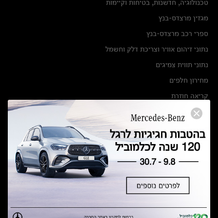
טכנולוגיה, חדשנות, בטיחות וקיימות
מגזין מרצדס-בנץ
ספרי רכב מרצדס-בנץ
נתוני זיהום אוויר וצריכת דלק וחשמל
נתוני תווית צמיגים
מחירון חלפים
קריאה חוזרת
הודעה על הטבות לרכבי מרצדס בהסדר פשרה בתצ 56447-02-19
הסדר פשרה בתצ 56447-02-19
תקנון ימי מכירות 120 לכלמוביל
מצאו אותנו
אולמות תצוגה