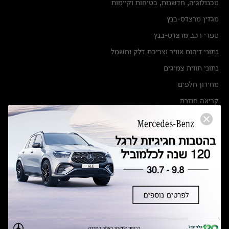
טכנולוגיה, חדשנות, בטיחות וקיימות
מגזין מרצדס-בנץ
ספרי רכב מרצדס-בנץ
נתוני זיהום אוויר וצריכת דלק וחשמל
נתוני תווית צמיגים
מחירון חלפים
קריאה חוזרת
הודעה על הטבות לרכבי מרצדס בהסדר פשרה בתצ 56447-02-19
הסדר פשרה בתצ 56447-02-19
תקנון ימי מכירות 120 לכלמוביל
מצאו אותנו
אולמות תצוגה