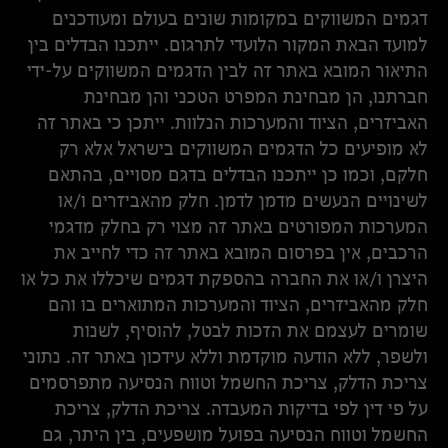
דגמים המשווקים במקומות שונים בעולם ומעודכנים
למועד הבאת המקור הלועדי לתרגום. ייתכנו הבדלים בין
התיאור המובא באתר זה לבין הדגמים המשווקים על-ידי
חברתנו, הן מבחינת המפרט הטכני והן מבחינת
האביזרים, הציוד והמערכות הנלוות. ייתכן כי באתר זה
לא מופיעים כל הדגמים המשווקים בישראל אלא רק
חלקם, וכמו כן ייתכנו הבדלים בדגם מסויים, בהתאם
לשינויים הנעשים מדמן לדמן. חלק מהאביזרים ו/או
המערכות המפורטים באתר זה מצוי רק בחלק מדגמי
הרכבים, אין בפרסום המובא באתר זה כדי לחייב את
היצרן ו/או את החברה בהספקת דגמים שיכללו את כל או
חלק מהאביזרים, הציוד והמערכות המתוארים בו והם
שומרים לעצמם את הזכות לבטל, להוסיף, לשנות
ולשפר, ללא הודעה מוקדמת וללא עידכון באתר זה. נתוני
צריכת הדלק, צריכת החשמל וטווח הנסיעה מתפרסמים
על פי דין לפי בדיקות המעבדה. צריכת הדלק, צריכת
החשמל וטווח הנסיעה בפועל מושפעים, בין היתר, גם