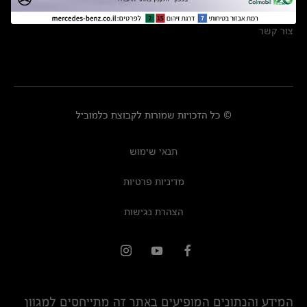
מרכזי שירות
צור קשר
© כל הזכויות שמורות לקבוצת כלמוביל
תנאי שימוש
מדיניות פרטיות
הצהרת נגישות
המידע והנתונים המופיעים באתר זה מתייחסים למגוון