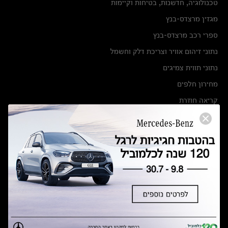
טכנולוגיה, חדשנות, בטיחות וקיימות
מגזין מרצדס-בנץ
ספרי רכב מרצדס-בנץ
נתוני זיהום אוויר וצריכת דלק וחשמל
נתוני תווית צמיגים
מחירון חלפים
קריאה חוזרת
הודעה על הטבות לרכבי מרצדס בהסדר פשרה בתצ 56447-02-19
הסדר פשרה בתצ 56447-02-19
תקנון ימי מכירות 120 לכלמוביל
מצאו אותנו
אולמות תצוגה