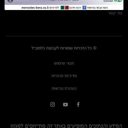
מרכזי שירות
צור קשר
© כל הזכויות שמורות לקבוצת כלמוביל
תנאי שימוש
מדיניות פרטיות
הצהרת נגישות
המידע והנתונים המופיעים באתר זה מתייחסים למגוון