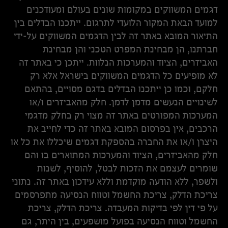
דגמים המשווקים במקומות שונים בעולם ומעודכנים
למועד הבאת המקור הלועדי לתרגום. ייתכנו הבדלים בין
התיאור המובא באתר זה לבין הדגמים המשווקים על-ידי
חברתנו, הן מבחינת המפרט הטכני והן מבחינת
האביזרים, הציוד והמערכות הנלוות. ייתכן כי באתר זה
לא מופיעים כל הדגמים המשווקים בישראל אלא רק
חלקם, וכמו כן ייתכנו הבדלים בדגם מסויים, בהתאם
לשינויים הנעשים מדמן לדמן. חלק מהאביזרים ו/או
המערכות המפורטים באתר זה מצוי רק בחלק מדגמי
הרכבים, אין בפרסום המובא באתר זה כדי לחייב את
היצרן ו/או את החברה בהספקת דגמים שיכללו את כל או
חלק מהאביזרים, הציוד והמערכות המתוארים בו והם
שומרים לעצמם את הזכות לבטל, להוסיף, לשנות
ולשפר, ללא הודעה מוקדמת וללא עידכון באתר זה. נתוני
צריכת הדלק, צריכת החשמל וטווח הנסיעה מתפרסמים
על פי דין לפי בדיקות המעבדה. צריכת הדלק, צריכת
החשמל וטווח הנסיעה בפועל מושפעים, בין היתר, גם