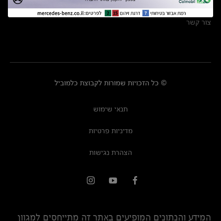
מרכזי שירות
צור קשר
© כל הזכויות שמורות לקבוצת כלמוביל
תנאי שימוש
מדיניות פרטיות
הצהרת נגישות
המידע והנתונים המופיעים באתר זה מתייחסים למגוון