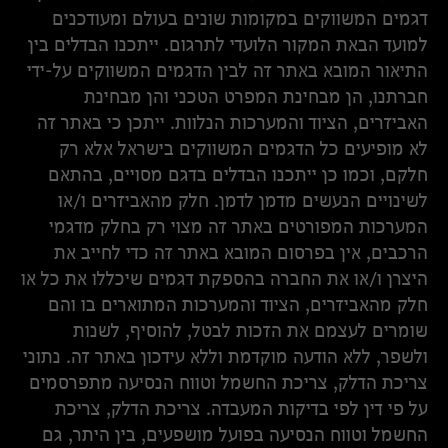
דגמים המשווקים במקומות שונים בעולם ומעודכנים
למועד הבאת המקור הלועדי לתרגום. ייתכנו הבדלים בין
התיאור המובא באתר זה לבין הדגמים המשווקים על-ידי
חברתנו, הן מבחינת המפרט הטכני והן מבחינת
האביזרים, הציוד והמערכות הנלוות. ייתכן כי באתר זה
לא מופיעים כל הדגמים המשווקים בישראל אלא רק
חלקם, וכמו כן ייתכנו הבדלים בדגם מסויים, בהתאם
לשינויים הנעשים מדמן לדמן. חלק מהאביזרים ו/או
המערכות המפורטים באתר זה מצוי רק בחלק מדגמי
הרכבים, אין בפרסום המובא באתר זה כדי לחייב את
היצרן ו/או את החברה בהספקת דגמים שיכללו את כל או
חלק מהאביזרים, הציוד והמערכות המתוארים בו והם
שומרים לעצמם את הזכות לבטל, להוסיף, לשנות
ולשפר, ללא הודעה מוקדמת וללא עידכון באתר זה. נתוני
צריכת הדלק, צריכת החשמל וטווח הנסיעה מתפרסמים
על פי דין לפי בדיקות המעבדה. צריכת הדלק, צריכת
החשמל וטווח הנסיעה בפועל מושפעים, בין היתר, גם