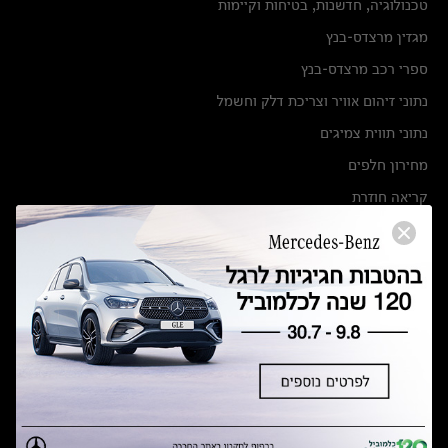
טכנולוגיה, חדשנות, בטיחות וקיימות
מגזין מרצדס-בנץ
ספרי רכב מרצדס-בנץ
נתוני זיהום אוויר וצריכת דלק וחשמל
נתוני תווית צמיגים
מחירון חלפים
קריאה חוזרת
הודעה על הטבות לרכבי מרצדס בהסדר פשרה בתצ 56447-02-19
הסדר פשרה בתצ 56447-02-19
תקנון ימי מכירות 120 לכלמוביל
מצאו אותנו
אולמות תצוגה