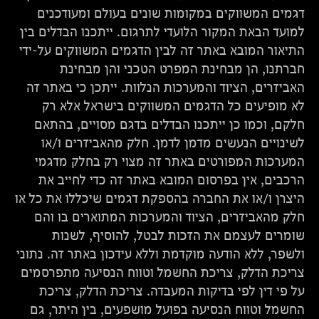
דגמים המשווקים במקומות שונים בעולם ומעודכנים
למועד הבאת המקור הלועדי לתרגום. ייתכנו הבדלים בין
התיאור המובא באתר זה לבין הדגמים המשווקים על-ידי
חברתנו, הן מבחינת המפרט הטכני והן מבחינת
האביזרים, הציוד והמערכות הנלוות. ייתכן כי באתר זה
לא מופיעים כל הדגמים המשווקים בישראל אלא רק
חלקם, וכמו כן ייתכנו הבדלים בדגם מסויים, בהתאם
לשינויים הנעשים מדמן לדמן. חלק מהאביזרים ו/או
המערכות המפורטים באתר זה מצוי רק בחלק מדגמי
הרכבים, אין בפרסום המובא באתר זה כדי לחייב את
היצרן ו/או את החברה בהספקת דגמים שיכללו את כל או
חלק מהאביזרים, הציוד והמערכות המתוארים בו והם
שומרים לעצמם את הזכות לבטל, להוסיף, לשנות
ולשפר, ללא הודעה מוקדמת וללא עידכון באתר זה. נתוני
צריכת הדלק, צריכת החשמל וטווח הנסיעה מתפרסמים
על פי דין לפי בדיקות המעבדה. צריכת הדלק, צריכת
החשמל וטווח הנסיעה בפועל מושפעים, בין היתר, גם