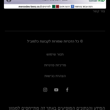
מרכזי שירות
צור קשר
© כל הזכויות שמורות לקבוצת כלמוביל
תנאי שימוש
מדיניות פרטיות
הצהרת נגישות
המידע והנתונים המופיעים באתר זה מתייחסים למגוון