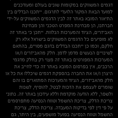
דגמים המשווקים במקומות שונים בעולם ומעודכנים
למועד הבאת המקור הלועדי לתרגום. ייתכנו הבדלים בין
התיאור המובא באתר זה לבין הדגמים המשווקים על-ידי
חברתנו, הן מבחינת המפרט הטכני והן מבחינת
האביזרים, הציוד והמערכות הנלוות. ייתכן כי באתר זה
לא מופיעים כל הדגמים המשווקים בישראל אלא רק
חלקם, וכמו כן ייתכנו הבדלים בדגם מסויים, בהתאם
לשינויים הנעשים מדמן לדמן. חלק מהאביזרים ו/או
המערכות המפורטים באתר זה מצוי רק בחלק מדגמי
הרכבים, אין בפרסום המובא באתר זה כדי לחייב את
היצרן ו/או את החברה בהספקת דגמים שיכללו את כל או
חלק מהאביזרים, הציוד והמערכות המתוארים בו והם
שומרים לעצמם את הזכות לבטל, להוסיף, לשנות
ולשפר, ללא הודעה מוקדמת וללא עידכון באתר זה. נתוני
צריכת הדלק, צריכת החשמל וטווח הנסיעה מתפרסמים
על פי דין לפי בדיקות המעבדה. צריכת הדלק, צריכת
החשמל וטווח הנסיעה בפועל מושפעים, בין היתר, גם