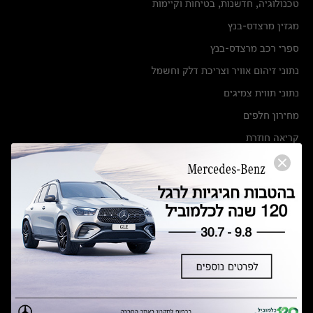
טכנולוגיה, חדשנות, בטיחות וקיימות
מגזין מרצדס-בנץ
ספרי רכב מרצדס-בנץ
נתוני זיהום אוויר וצריכת דלק וחשמל
נתוני תווית צמיגים
מחירון חלפים
קריאה חוזרת
הודעה על הטבות לרכבי מרצדס בהסדר פשרה בתצ 56447-02-19
הסדר פשרה בתצ 56447-02-19
תקנון ימי מכירות 120 לכלמוביל
מצאו אותנו
אולמות תצוגה