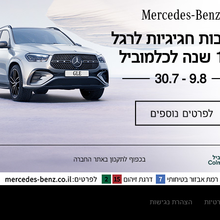
טכנולוגיה, חדשנות, בטיחות וקיימות
מגזין מרצדס-בנץ
ספרי רכב מרצדס-בנץ
נתוני זיהום אוויר וצריכת דלק וחשמל
נתוני תווית צמיגים
מחירון חלפים
קריאה חוזרת
הודעה על הטבות לרכבי מרצדס בהסדר
פשרה בתצ 56447-02-19
הסדר פשרה בתצ 56447-02-19
תקנון ימי מכירות 120 לכלמוביל
רטיות
הצהרת נגישות