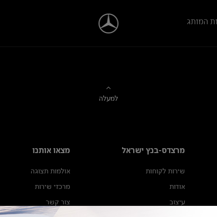
ת המותג
למעלה
מרצדס-בנץ ישראל
מצאו אותנו
שירות לקוחות
אולמות תצוגה
אודות
מרכזי שירות
עיצוב
צור קשר