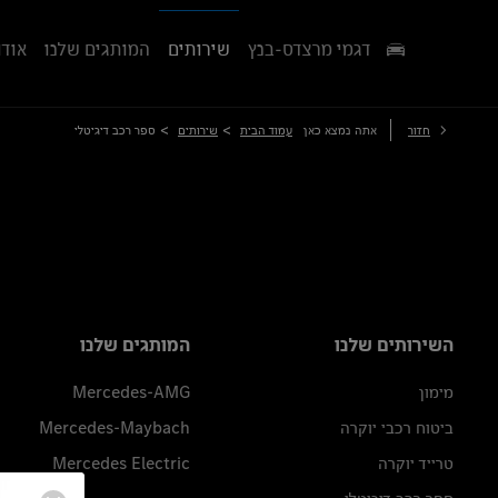
דגמי מרצדס-בנץ
שירותים
המותגים שלנו
אודו
>
>
חזור
אתה נמצא כאן
עמוד הבית
שירותים
ספר רכב דיגיטלי
השירותים שלנו
המותגים שלנו
מימון
Mercedes-AMG
ביטוח רכבי יוקרה
Mercedes-Maybach
טרייד יוקרה
Mercedes Electric