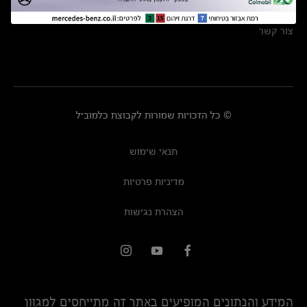
מרכזי שירות
צור קשר
© כל הזכויות שמורות לקבוצת כלמוביל
תנאי שימוש
מדיניות פרטיות
הצהרת נגישות
המידע והנתונים המופיעים באתר זה מתייחסים למגוון