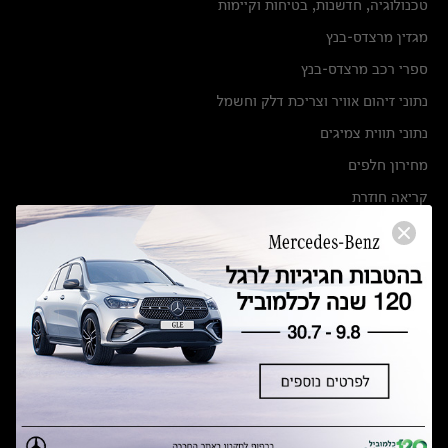
טכנולוגיה, חדשנות, בטיחות וקיימות
מגזין מרצדס-בנץ
ספרי רכב מרצדס-בנץ
נתוני זיהום אוויר וצריכת דלק וחשמל
נתוני תווית צמיגים
מחירון חלפים
קריאה חוזרת
הודעה על הטבות לרכבי מרצדס בהסדר פשרה בתצ 56447-02-19
הסדר פשרה בתצ 56447-02-19
תקנון ימי מכירות 120 לכלמוביל
מצאו אותנו
אולמות תצוגה