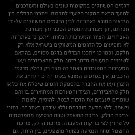
דגמים המשווקים במקומות שונים בעולם ומעודכנים
למועד הבאת המקור הלועדי לתרגום. ייתכנו הבדלים בין
התיאור המובא באתר זה לבין הדגמים המשווקים על-ידי
חברתנו, הן מבחינת המפרט הטכני והן מבחינת
האביזרים, הציוד והמערכות הנלוות. ייתכן כי באתר זה
לא מופיעים כל הדגמים המשווקים בישראל אלא רק
חלקם, וכמו כן ייתכנו הבדלים בדגם מסויים, בהתאם
לשינויים הנעשים מדמן לדמן. חלק מהאביזרים ו/או
המערכות המפורטים באתר זה מצוי רק בחלק מדגמי
הרכבים, אין בפרסום המובא באתר זה כדי לחייב את
היצרן ו/או את החברה בהספקת דגמים שיכללו את כל או
חלק מהאביזרים, הציוד והמערכות המתוארים בו והם
שומרים לעצמם את הזכות לבטל, להוסיף, לשנות
ולשפר, ללא הודעה מוקדמת וללא עידכון באתר זה. נתוני
צריכת הדלק, צריכת החשמל וטווח הנסיעה מתפרסמים
על פי דין לפי בדיקות המעבדה. צריכת הדלק, צריכת
החשמל וטווח הנסיעה בפועל מושפעים, בין היתר, גם