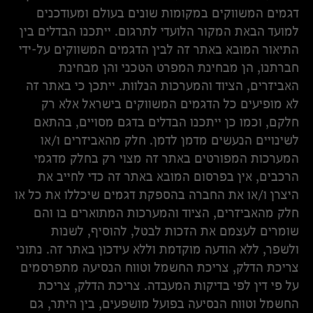
דגמים המשווקים במקומות שונים בעולם ומעודכנים
למועד הבאת המקור הלועדי לתרגום. ייתכנו הבדלים בין
התיאור המובא באתר זה לבין הדגמים המשווקים על-ידי
חברתנו, הן מבחינת המפרט הטכני והן מבחינת
האביזרים, הציוד והמערכות הנלוות. ייתכן כי באתר זה
לא מופיעים כל הדגמים המשווקים בישראל אלא רק
חלקם, וכמו כן ייתכנו הבדלים בדגם מסויים, בהתאם
לשינויים הנעשים מדמן לדמן. חלק מהאביזרים ו/או
המערכות המפורטים באתר זה מצוי רק בחלק מדגמי
הרכבים, אין בפרסום המובא באתר זה כדי לחייב את
היצרן ו/או את החברה בהספקת דגמים שיכללו את כל או
חלק מהאביזרים, הציוד והמערכות המתוארים בו והם
שומרים לעצמם את הזכות לבטל, להוסיף, לשנות
ולשפר, ללא הודעה מוקדמת וללא עידכון באתר זה. נתוני
צריכת הדלק, צריכת החשמל וטווח הנסיעה מתפרסמים
על פי דין לפי בדיקות המעבדה. צריכת הדלק, צריכת
החשמל וטווח הנסיעה בפועל מושפעים, בין היתר, גם