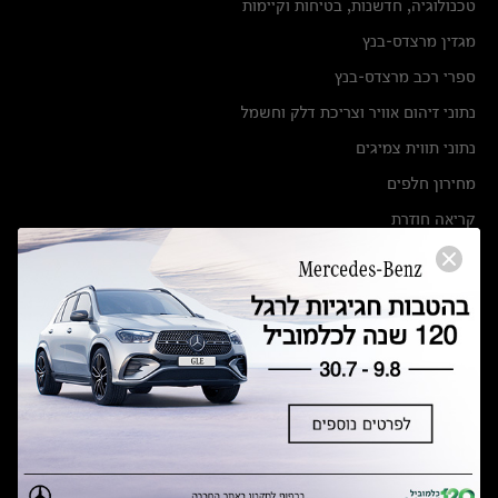
טכנולוגיה, חדשנות, בטיחות וקיימות
מגזין מרצדס-בנץ
ספרי רכב מרצדס-בנץ
נתוני זיהום אוויר וצריכת דלק וחשמל
נתוני תווית צמיגים
מחירון חלפים
קריאה חוזרת
הודעה על הטבות לרכבי מרצדס בהסדר פשרה בתצ 56447-02-19
הסדר פשרה בתצ 56447-02-19
תקנון ימי מכירות 120 לכלמוביל
מצאו אותנו
אולמות תצוגה