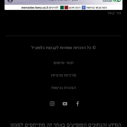
מרכזי שירות
צור קשר
© כל הזכויות שמורות לקבוצת כלמוביל
תנאי שימוש
מדיניות פרטיות
הצהרת נגישות
המידע והנתונים המופיעים באתר זה מתייחסים למגוון