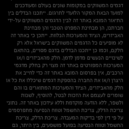
דגמים המשווקים במקומות שונים בעולם ומעודכנים
למועד הבאת המקור הלועדי לתרגום. ייתכנו הבדלים בין
התיאור המובא באתר זה לבין הדגמים המשווקים על-ידי
חברתנו, הן מבחינת המפרט הטכני והן מבחינת
האביזרים, הציוד והמערכות הנלוות. ייתכן כי באתר זה
לא מופיעים כל הדגמים המשווקים בישראל אלא רק
חלקם, וכמו כן ייתכנו הבדלים בדגם מסויים, בהתאם
לשינויים הנעשים מדמן לדמן. חלק מהאביזרים ו/או
המערכות המפורטים באתר זה מצוי רק בחלק מדגמי
הרכבים, אין בפרסום המובא באתר זה כדי לחייב את
היצרן ו/או את החברה בהספקת דגמים שיכללו את כל או
חלק מהאביזרים, הציוד והמערכות המתוארים בו והם
שומרים לעצמם את הזכות לבטל, להוסיף, לשנות
ולשפר, ללא הודעה מוקדמת וללא עידכון באתר זה. נתוני
צריכת הדלק, צריכת החשמל וטווח הנסיעה מתפרסמים
על פי דין לפי בדיקות המעבדה. צריכת הדלק, צריכת
החשמל וטווח הנסיעה בפועל מושפעים, בין היתר, גם