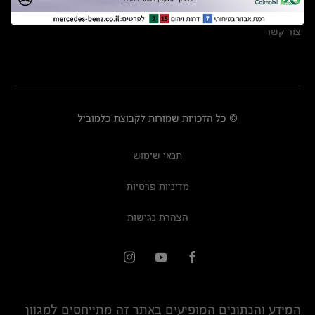
מרכזי שירות
צור קשר
© כל הזכויות שמורות לקבוצת כלמוביל
תנאי שימוש
מדיניות פרטיות
הצהרת נגישות
המידע והנתונים המופיעים באתר זה מתייחסים למגוון