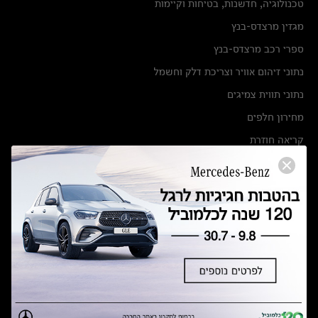
טכנולוגיה, חדשנות, בטיחות וקיימות
מגזין מרצדס-בנץ
ספרי רכב מרצדס-בנץ
נתוני זיהום אוויר וצריכת דלק וחשמל
נתוני תווית צמיגים
מחירון חלפים
קריאה חוזרת
הודעה על הטבות לרכבי מרצדס בהסדר פשרה בתצ 56447-02-19
הסדר פשרה בתצ 56447-02-19
תקנון ימי מכירות 120 לכלמוביל
מצאו אותנו
אולמות תצוגה