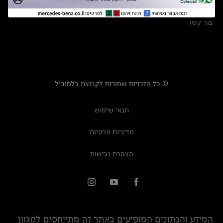
מרכזי שירות
צור קשר
© כל הזכויות שמורות לקבוצת כלמוביל
תנאי שימוש
מדיניות פרטיות
הצהרת נגישות
המידע והנתונים המופיעים באתר זה מתייחסים למגוון