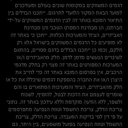
דגמים המשווקים במקומות שונים בעולם ומעודכנים
למועד הבאת המקור הלועדי לתרגום. ייתכנו הבדלים בין
התיאור המובא באתר זה לבין הדגמים המשווקים על-ידי
חברתנו, הן מבחינת המפרט הטכני והן מבחינת
האביזרים, הציוד והמערכות הנלוות. ייתכן כי באתר זה
לא מופיעים כל הדגמים המשווקים בישראל אלא רק
חלקם, וכמו כן ייתכנו הבדלים בדגם מסויים, בהתאם
לשינויים הנעשים מדמן לדמן. חלק מהאביזרים ו/או
המערכות המפורטים באתר זה מצוי רק בחלק מדגמי
הרכבים, אין בפרסום המובא באתר זה כדי לחייב את
היצרן ו/או את החברה בהספקת דגמים שיכללו את כל או
חלק מהאביזרים, הציוד והמערכות המתוארים בו והם
שומרים לעצמם את הזכות לבטל, להוסיף, לשנות
ולשפר, ללא הודעה מוקדמת וללא עידכון באתר זה. נתוני
צריכת הדלק, צריכת החשמל וטווח הנסיעה מתפרסמים
על פי דין לפי בדיקות המעבדה. צריכת הדלק, צריכת
החשמל וטווח הנסיעה בפועל מושפעים, בין היתר, גם