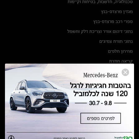
טכנולוגיה, חדשנות, בטיחות וקיימות
מגזין מרצדס-בנץ
ספרי רכב מרצדס-בנץ
נתוני זיהום אוויר וצריכת דלק וחשמל
נתוני תווית צמיגים
מחירון חלפים
קריאה חוזרת
הודעה על הטבות לרכבי מרצדס בהסדר פשרה בתצ 56447-02-19
הסדר פשרה בתצ 56447-02-19
תקנון ימי מכירות 120 לכלמוביל
מצאו אותנו
אולמות תצוגה