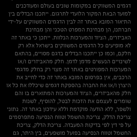
דגמים המשווקים במקומות שונים בעולם ומעודכנים
למועד הבאת המקור הלועדי לתרגום. ייתכנו הבדלים בין
התיאור המובא באתר זה לבין הדגמים המשווקים על-ידי
חברתנו, הן מבחינת המפרט הטכני והן מבחינת
האביזרים, הציוד והמערכות הנלוות. ייתכן כי באתר זה
לא מופיעים כל הדגמים המשווקים בישראל אלא רק
חלקם, וכמו כן ייתכנו הבדלים בדגם מסויים, בהתאם
לשינויים הנעשים מדמן לדמן. חלק מהאביזרים ו/או
המערכות המפורטים באתר זה מצוי רק בחלק מדגמי
הרכבים, אין בפרסום המובא באתר זה כדי לחייב את
היצרן ו/או את החברה בהספקת דגמים שיכללו את כל או
חלק מהאביזרים, הציוד והמערכות המתוארים בו והם
שומרים לעצמם את הזכות לבטל, להוסיף, לשנות
ולשפר, ללא הודעה מוקדמת וללא עידכון באתר זה. נתוני
צריכת הדלק, צריכת החשמל וטווח הנסיעה מתפרסמים
על פי דין לפי בדיקות המעבדה. צריכת הדלק, צריכת
החשמל וטווח הנסיעה בפועל מושפעים, בין היתר, גם