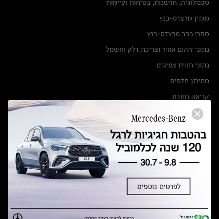
טכנולוגיה, חדשנות, בטיחות וקיימות
מגזין מרצדס-בנץ
ספרי רכב מרצדס-בנץ
נתוני זיהום אוויר וצריכת דלק וחשמל
נתוני תווית צמיגים
מחירון חלפים
קריאה חוזרת
הודעה על הטבות לרכבי מרצדס בהסדר פשרה בתצ 56447-02-19
הסדר פשרה בתצ 56447-02-19
תקנון ימי מכירות 120 לכלמוביל
מצאו אותנו
אולמות תצוגה