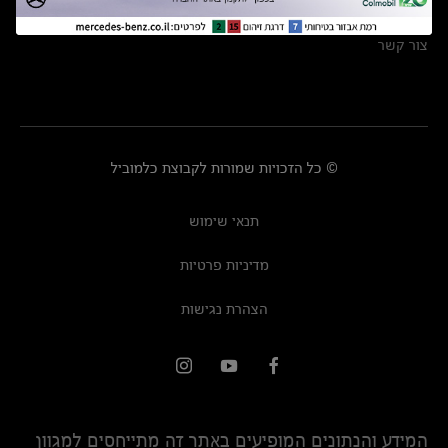
מרכזי שירות
צור קשר
© כל הזכויות שמורות לקבוצת כלמוביל
תנאי שימוש
מדיניות פרטיות
הצהרת נגישות
המידע והנתונים המופיעים באתר זה מתייחסים למגוון