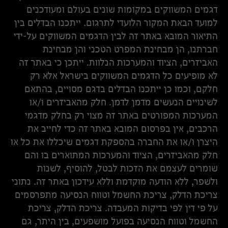
דגמים המשווקים במקומות שונים בעולם ומעודכנים
למועד הבאת המקור הלועדי לתרגום. ייתכנו הבדלים בין
התיאור המובא באתר זה לבין הדגמים המשווקים על-ידי
חברתנו, הן מבחינת המפרט הטכני והן מבחינת
האביזרים, הציוד והמערכות הנלוות. ייתכן כי באתר זה
לא מופיעים כל הדגמים המשווקים בישראל אלא רק
חלקם, וכמו כן ייתכנו הבדלים בדגם מסויים, בהתאם
לשינויים הנעשים מדמן לדמן. חלק מהאביזרים ו/או
המערכות המפורטים באתר זה מצוי רק בחלק מדגמי
הרכבים, אין בפרסום המובא באתר זה כדי לחייב את
היצרן ו/או את החברה בהספקת דגמים שיכללו את כל או
חלק מהאביזרים, הציוד והמערכות המתוארים בו והם
שומרים לעצמם את הזכות לבטל, להוסיף, לשנות
ולשפר, ללא הודעה מוקדמת וללא עידכון באתר זה. נתוני
צריכת הדלק, צריכת החשמל וטווח הנסיעה מתפרסמים
על פי דין לפי בדיקות המעבדה. צריכת הדלק, צריכת
החשמל וטווח הנסיעה בפועל מושפעים, בין היתר, גם