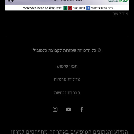
מרכזי שירות
צור קשר
© כל הזכויות שמורות לקבוצת כלמוביל
תנאי שימוש
מדיניות פרטיות
הצהרת נגישות
המידע והנתונים המופיעים באתר זה מתייחסים למגוון