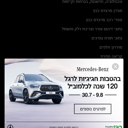
טכנולוגיה, חדשנות, בטיחות וקיימות
מגזין מרצדס-בנץ
ספרי רכב מרצדס-בנץ
נתוני זיהום אוויר וצריכת דלק וחשמל
נתוני תווית צמיגים
מחירון חלפים
קריאה חוזרת
הודעה על הטבות לרכבי מרצדס בהסדר פשרה בתצ 56447-02-19
הסדר פשרה בתצ 56447-02-19
תקנון ימי מכירות 120 לכלמוביל
מצאו אותנו
אולמות תצוגה