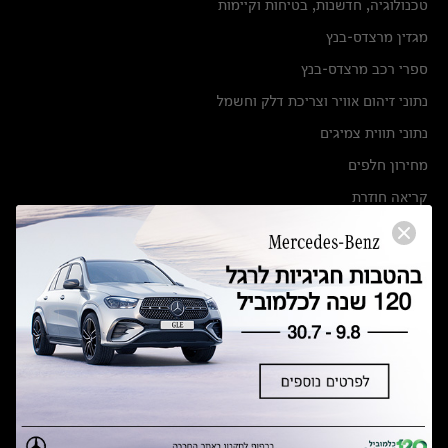
טכנולוגיה, חדשנות, בטיחות וקיימות
מגזין מרצדס-בנץ
ספרי רכב מרצדס-בנץ
נתוני זיהום אוויר וצריכת דלק וחשמל
נתוני תווית צמיגים
מחירון חלפים
קריאה חוזרת
הודעה על הטבות לרכבי מרצדס בהסדר פשרה בתצ 56447-02-19
הסדר פשרה בתצ 56447-02-19
תקנון ימי מכירות 120 לכלמוביל
מצאו אותנו
אולמות תצוגה