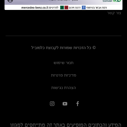
מרכזי שירות
צור קשר
© כל הזכויות שמורות לקבוצת כלמוביל
תנאי שימוש
מדיניות פרטיות
הצהרת נגישות
המידע והנתונים המופיעים באתר זה מתייחסים למגוון