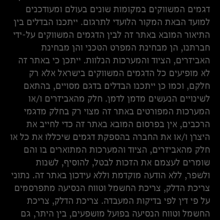
דגמים המשווקים במקומות שונים בעולם ומעודכנים
למועד הבאת המקור הלועדי לתרגום. ייתכנו הבדלים בין
התיאור המובא באתר זה לבין הדגמים המשווקים על-ידי
חברתנו, הן מבחינת המפרט הטכני והן מבחינת
האביזרים, הציוד והמערכות הנלוות. ייתכן כי באתר זה
לא מופיעים כל הדגמים המשווקים בישראל אלא רק
חלקם, וכמו כן ייתכנו הבדלים בדגם מסויים, בהתאם
לשינויים הנעשים מדמן לדמן. חלק מהאביזרים ו/או
המערכות המפורטים באתר זה מצוי רק בחלק מדגמי
הרכבים, אין בפרסום המובא באתר זה כדי לחייב את
היצרן ו/או את החברה בהספקת דגמים שיכללו את כל או
חלק מהאביזרים, הציוד והמערכות המתוארים בו והם
שומרים לעצמם את הזכות לבטל, להוסיף, לשנות
ולשפר, ללא הודעה מוקדמת וללא עידכון באתר זה. נתוני
צריכת הדלק, צריכת החשמל וטווח הנסיעה מתפרסמים
על פי דין לפי בדיקות המעבדה. צריכת הדלק, צריכת
החשמל וטווח הנסיעה בפועל מושפעים, בין היתר, גם