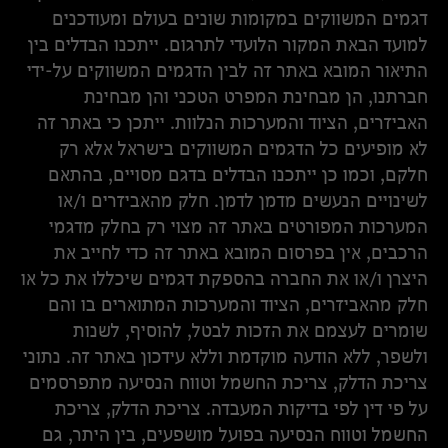
דגמים המשווקים במקומות שונים בעולם ומעודכנים
למועד הבאת המקור הלועדי לתרגום. ייתכנו הבדלים בין
התיאור המובא באתר זה לבין הדגמים המשווקים על-ידי
חברתנו, הן מבחינת המפרט הטכני והן מבחינת
האביזרים, הציוד והמערכות הנלוות. ייתכן כי באתר זה
לא מופיעים כל הדגמים המשווקים בישראל אלא רק
חלקם, וכמו כן ייתכנו הבדלים בדגם מסויים, בהתאם
לשינויים הנעשים מדמן לדמן. חלק מהאביזרים ו/או
המערכות המפורטים באתר זה מצוי רק בחלק מדגמי
הרכבים, אין בפרסום המובא באתר זה כדי לחייב את
היצרן ו/או את החברה בהספקת דגמים שיכללו את כל או
חלק מהאביזרים, הציוד והמערכות המתוארים בו והם
שומרים לעצמם את הזכות לבטל, להוסיף, לשנות
ולשפר, ללא הודעה מוקדמת וללא עידכון באתר זה. נתוני
צריכת הדלק, צריכת החשמל וטווח הנסיעה מתפרסמים
על פי דין לפי בדיקות המעבדה. צריכת הדלק, צריכת
החשמל וטווח הנסיעה בפועל מושפעים, בין היתר, גם