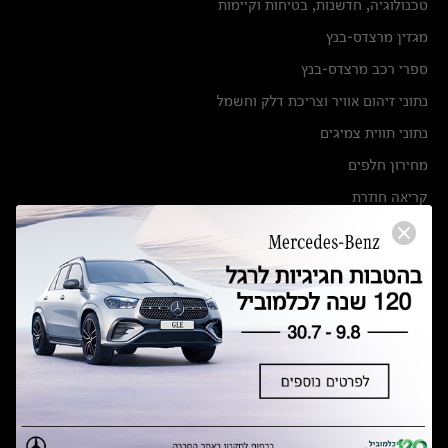
טכנולוגיה, חדשנות, בטיחות וקיימות
מגזין מרצדס-בנץ
ספרי רכב מרצדס-בנץ
נתוני זיהום אוויר וצריכת דלק וחשמל
נתוני תווית צמיגים
מחירון חלפים
קריאה חוזרת
הודעה על הטבות לרכבי מרצדס בהסדר פשרה בתצ 56447-02-19
הסדר פשרה בתצ 56447-02-19
תקנון ימי מכירות 120 לכלמוביל
מצאו אותנו
אולמות תצוגה