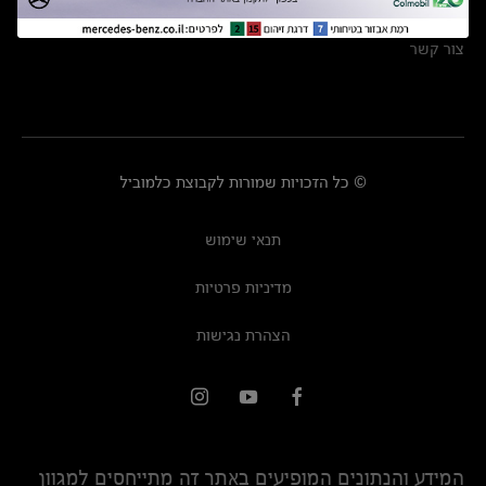
מרכזי שירות
צור קשר
© כל הזכויות שמורות לקבוצת כלמוביל
תנאי שימוש
מדיניות פרטיות
הצהרת נגישות
המידע והנתונים המופיעים באתר זה מתייחסים למגוון