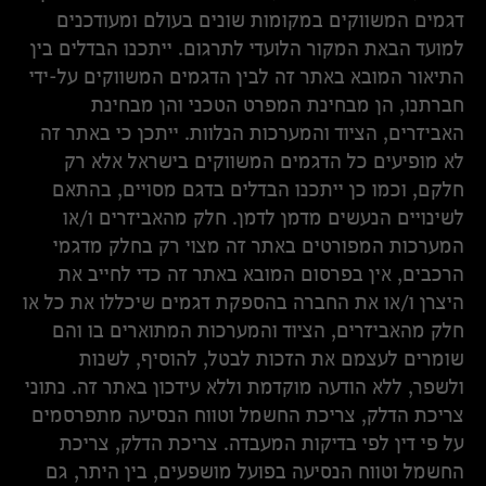
דגמים המשווקים במקומות שונים בעולם ומעודכנים
למועד הבאת המקור הלועדי לתרגום. ייתכנו הבדלים בין
התיאור המובא באתר זה לבין הדגמים המשווקים על-ידי
חברתנו, הן מבחינת המפרט הטכני והן מבחינת
האביזרים, הציוד והמערכות הנלוות. ייתכן כי באתר זה
לא מופיעים כל הדגמים המשווקים בישראל אלא רק
חלקם, וכמו כן ייתכנו הבדלים בדגם מסויים, בהתאם
לשינויים הנעשים מדמן לדמן. חלק מהאביזרים ו/או
המערכות המפורטים באתר זה מצוי רק בחלק מדגמי
הרכבים, אין בפרסום המובא באתר זה כדי לחייב את
היצרן ו/או את החברה בהספקת דגמים שיכללו את כל או
חלק מהאביזרים, הציוד והמערכות המתוארים בו והם
שומרים לעצמם את הזכות לבטל, להוסיף, לשנות
ולשפר, ללא הודעה מוקדמת וללא עידכון באתר זה. נתוני
צריכת הדלק, צריכת החשמל וטווח הנסיעה מתפרסמים
על פי דין לפי בדיקות המעבדה. צריכת הדלק, צריכת
החשמל וטווח הנסיעה בפועל מושפעים, בין היתר, גם