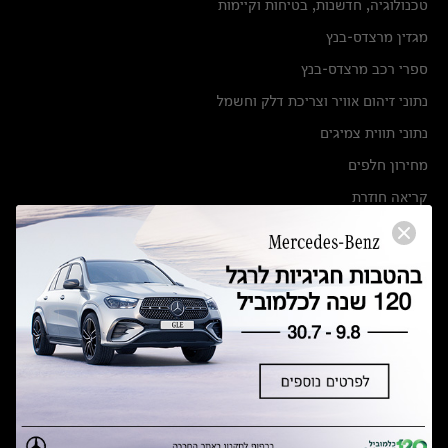
טכנולוגיה, חדשנות, בטיחות וקיימות
מגזין מרצדס-בנץ
ספרי רכב מרצדס-בנץ
נתוני זיהום אוויר וצריכת דלק וחשמל
נתוני תווית צמיגים
מחירון חלפים
קריאה חוזרת
הודעה על הטבות לרכבי מרצדס בהסדר פשרה בתצ 56447-02-19
הסדר פשרה בתצ 56447-02-19
תקנון ימי מכירות 120 לכלמוביל
מצאו אותנו
אולמות תצוגה