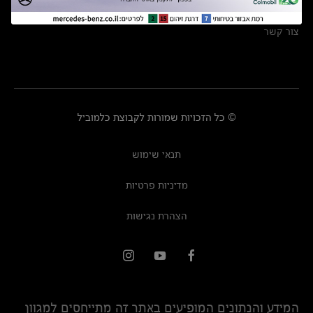
מרכזי שירות
צור קשר
© כל הזכויות שמורות לקבוצת כלמוביל
תנאי שימוש
מדיניות פרטיות
הצהרת נגישות
המידע והנתונים המופיעים באתר זה מתייחסים למגוון