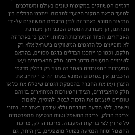
דגמים המשווקים במקומות שונים בעולם ומעודכנים
למועד הבאת המקור הלועדי לתרגום. ייתכנו הבדלים בין
התיאור המובא באתר זה לבין הדגמים המשווקים על-ידי
חברתנו, הן מבחינת המפרט הטכני והן מבחינת
האביזרים, הציוד והמערכות הנלוות. ייתכן כי באתר זה
לא מופיעים כל הדגמים המשווקים בישראל אלא רק
חלקם, וכמו כן ייתכנו הבדלים בדגם מסויים, בהתאם
לשינויים הנעשים מדמן לדמן. חלק מהאביזרים ו/או
המערכות המפורטים באתר זה מצוי רק בחלק מדגמי
הרכבים, אין בפרסום המובא באתר זה כדי לחייב את
היצרן ו/או את החברה בהספקת דגמים שיכללו את כל או
חלק מהאביזרים, הציוד והמערכות המתוארים בו והם
שומרים לעצמם את הזכות לבטל, להוסיף, לשנות
ולשפר, ללא הודעה מוקדמת וללא עידכון באתר זה. נתוני
צריכת הדלק, צריכת החשמל וטווח הנסיעה מתפרסמים
על פי דין לפי בדיקות המעבדה. צריכת הדלק, צריכת
החשמל וטווח הנסיעה בפועל מושפעים, בין היתר, גם