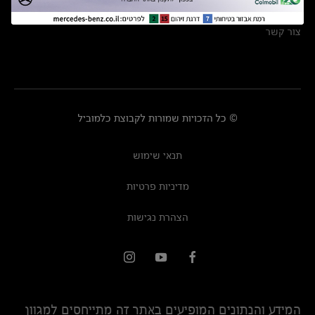
מרכזי שירות
צור קשר
© כל הזכויות שמורות לקבוצת כלמוביל
תנאי שימוש
מדיניות פרטיות
הצהרת נגישות
המידע והנתונים המופיעים באתר זה מתייחסים למגוון