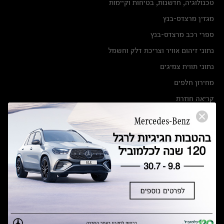
טכנולוגיה, חדשנות, בטיחות וקיימות
מגזין מרצדס-בנץ
ספרי רכב מרצדס-בנץ
נתוני זיהום אוויר וצריכת דלק וחשמל
נתוני תווית צמיגים
מחירון חלפים
קריאה חוזרת
הודעה על הטבות לרכבי מרצדס בהסדר פשרה בתצ 56447-02-19
הסדר פשרה בתצ 56447-02-19
תקנון ימי מכירות 120 לכלמוביל
מצאו אותנו
אולמות תצוגה