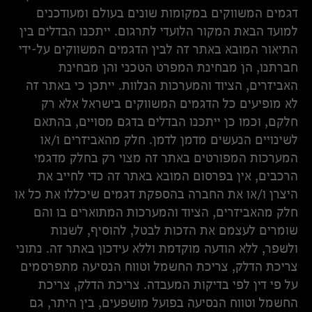
דגמים המשווקים במקומות שונים בעולם ומעודכנים
למועד הבאת המקור הלועדי לתרגום. ייתכנו הבדלים בין
התיאור המובא באתר זה לבין הדגמים המשווקים על-ידי
חברתנו, הן מבחינת המפרט הטכני והן מבחינת
האביזרים, הציוד והמערכות הנלוות. ייתכן כי באתר זה
לא מופיעים כל הדגמים המשווקים בישראל אלא רק
חלקם, וכמו כן ייתכנו הבדלים בדגם מסויים, בהתאם
לשינויים הנעשים מדמן לדמן. חלק מהאביזרים ו/או
המערכות המפורטים באתר זה מצוי רק בחלק מדגמי
הרכבים, אין בפרסום המובא באתר זה כדי לחייב את
היצרן ו/או את החברה בהספקת דגמים שיכללו את כל או
חלק מהאביזרים, הציוד והמערכות המתוארים בו והם
שומרים לעצמם את הזכות לבטל, להוסיף, לשנות
ולשפר, ללא הודעה מוקדמת וללא עידכון באתר זה. נתוני
צריכת הדלק, צריכת החשמל וטווח הנסיעה מתפרסמים
על פי דין לפי בדיקות המעבדה. צריכת הדלק, צריכת
החשמל וטווח הנסיעה בפועל מושפעים, בין היתר, גם