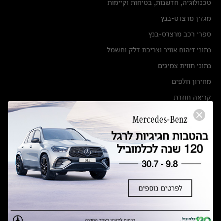
טכנולוגיה, חדשנות, בטיחות וקיימות
מגזין מרצדס-בנץ
ספרי רכב מרצדס-בנץ
נתוני זיהום אוויר וצריכת דלק וחשמל
נתוני תווית צמיגים
מחירון חלפים
קריאה חוזרת
הודעה על הטבות לרכבי מרצדס בהסדר פשרה בתצ 56447-02-19
הסדר פשרה בתצ 56447-02-19
תקנון ימי מכירות 120 לכלמוביל
מצאו אותנו
אולמות תצוגה