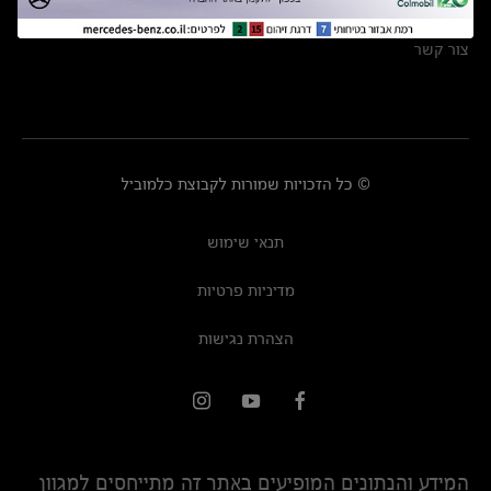
מרכזי שירות
צור קשר
© כל הזכויות שמורות לקבוצת כלמוביל
תנאי שימוש
מדיניות פרטיות
הצהרת נגישות
המידע והנתונים המופיעים באתר זה מתייחסים למגוון