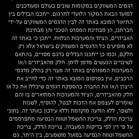
דגמים המשווקים במקומות שונים בעולם ומעודכנים
למועד הבאת המקור הלועדי לתרגום. ייתכנו הבדלים בין
התיאור המובא באתר זה לבין הדגמים המשווקים על-ידי
חברתנו, הן מבחינת המפרט הטכני והן מבחינת
האביזרים, הציוד והמערכות הנלוות. ייתכן כי באתר זה
לא מופיעים כל הדגמים המשווקים בישראל אלא רק
חלקם, וכמו כן ייתכנו הבדלים בדגם מסויים, בהתאם
לשינויים הנעשים מדמן לדמן. חלק מהאביזרים ו/או
המערכות המפורטים באתר זה מצוי רק בחלק מדגמי
הרכבים, אין בפרסום המובא באתר זה כדי לחייב את
היצרן ו/או את החברה בהספקת דגמים שיכללו את כל או
חלק מהאביזרים, הציוד והמערכות המתוארים בו והם
שומרים לעצמם את הזכות לבטל, להוסיף, לשנות
ולשפר, ללא הודעה מוקדמת וללא עידכון באתר זה. נתוני
צריכת הדלק, צריכת החשמל וטווח הנסיעה מתפרסמים
על פי דין לפי בדיקות המעבדה. צריכת הדלק, צריכת
החשמל וטווח הנסיעה בפועל מושפעים, בין היתר, גם