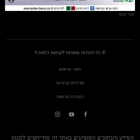
מרכזי שירות
צור קשר
© כל הזכויות שמורות לקבוצת כלמוביל
תנאי שימוש
מדיניות פרטיות
הצהרת נגישות
המידע והנתונים המופיעים באתר זה מתייחסים למגוון