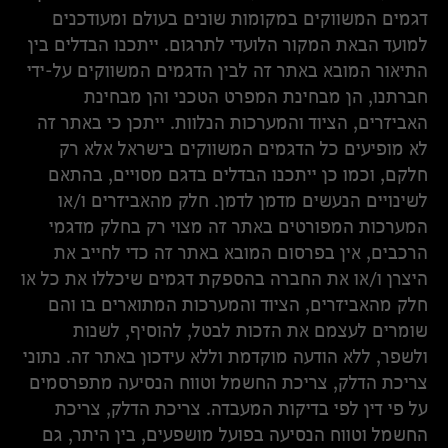
דגמים המשווקים במקומות שונים בעולם ומעודכנים
למועד הבאת המקור הלועדי לתרגום. ייתכנו הבדלים בין
התיאור המובא באתר זה לבין הדגמים המשווקים על-ידי
חברתנו, הן מבחינת המפרט הטכני והן מבחינת
האביזרים, הציוד והמערכות הנלוות. ייתכן כי באתר זה
לא מופיעים כל הדגמים המשווקים בישראל אלא רק
חלקם, וכמו כן ייתכנו הבדלים בדגם מסויים, בהתאם
לשינויים הנעשים מדמן לדמן. חלק מהאביזרים ו/או
המערכות המפורטים באתר זה מצוי רק בחלק מדגמי
הרכבים, אין בפרסום המובא באתר זה כדי לחייב את
היצרן ו/או את החברה בהספקת דגמים שיכללו את כל או
חלק מהאביזרים, הציוד והמערכות המתוארים בו והם
שומרים לעצמם את הזכות לבטל, להוסיף, לשנות
ולשפר, ללא הודעה מוקדמת וללא עידכון באתר זה. נתוני
צריכת הדלק, צריכת החשמל וטווח הנסיעה מתפרסמים
על פי דין לפי בדיקות המעבדה. צריכת הדלק, צריכת
החשמל וטווח הנסיעה בפועל מושפעים, בין היתר, גם