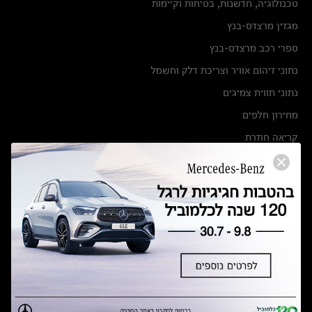
טכנולוגיה, חדשנות, בטיחות וקיימות
מגזין מרצדס-בנץ
ספרי רכב מרצדס-בנץ
נתוני זיהום אוויר וצריכת דלק וחשמל
נתוני תווית צמיגים
מחירון חלפים
קריאה חוזרת
הודעה על הטבות לרכבי מרצדס בהסדר פשרה בתצ 56447-02-19
הסדר פשרה בתצ 56447-02-19
תקנון ימי מכירות 120 לכלמוביל
מצאו אותנו
אולמות תצוגה