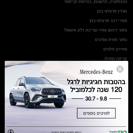
טכנולוגיה, חדשנות, בטיחות וקיימות
מגזין מרצדס-בנץ
ספרי רכב מרצדס-בנץ
נתוני זיהום אוויר וצריכת דלק וחשמל
נתוני תווית צמיגים
מחירון חלפים
קריאה חוזרת
הודעה על הטבות לרכבי מרצדס בהסדר פשרה בתצ 56447-02-19
הסדר פשרה בתצ 56447-02-19
תקנון ימי מכירות 120 לכלמוביל
מצאו אותנו
אולמות תצוגה