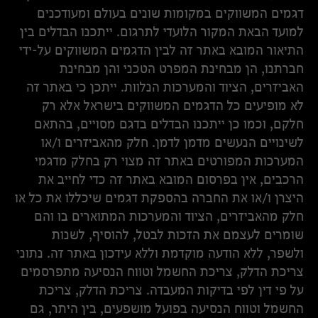
דגמים המשווקים במקומות שונים בעולם ומעודכנים
למועד הבאת המקור הלועדי לתרגום. ייתכנו הבדלים בין
התיאור המובא באתר זה לבין הדגמים המשווקים על-ידי
חברתנו, הן מבחינת המפרט הטכני והן מבחינת
האביזרים, הציוד והמערכות הנלוות. ייתכן כי באתר זה
לא מופיעים כל הדגמים המשווקים בישראל אלא רק
חלקם, וכמו כן ייתכנו הבדלים בדגם מסויים, בהתאם
לשינויים הנעשים מדמן לדמן. חלק מהאביזרים ו/או
המערכות המפורטים באתר זה מצוי רק בחלק מדגמי
הרכבים, אין בפרסום המובא באתר זה כדי לחייב את
היצרן ו/או את החברה בהספקת דגמים שיכללו את כל או
חלק מהאביזרים, הציוד והמערכות המתוארים בו והם
שומרים לעצמם את הזכות לבטל, להוסיף, לשנות
ולשפר, ללא הודעה מוקדמת וללא עידכון באתר זה. נתוני
צריכת הדלק, צריכת החשמל וטווח הנסיעה מתפרסמים
על פי דין לפי בדיקות המעבדה. צריכת הדלק, צריכת
החשמל וטווח הנסיעה בפועל מושפעים, בין היתר, גם