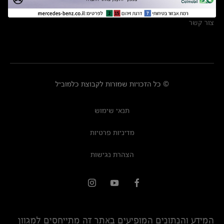
מרכזי שירות
צור קשר
© כל הזכויות שמורות לקבוצת כלמוביל
תנאי שימוש
מדיניות פרטיות
הצהרת נגישות
המידע והנתונים המופיעים באתר זה מתייחסים למגוון