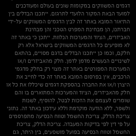
דגמים המשווקים במקומות שונים בעולם ומעודכנים
למועד הבאת המקור הלועדי לתרגום. ייתכנו הבדלים בין
התיאור המובא באתר זה לבין הדגמים המשווקים על-ידי
חברתנו, הן מבחינת המפרט הטכני והן מבחינת
האביזרים, הציוד והמערכות הנלוות. ייתכן כי באתר זה
לא מופיעים כל הדגמים המשווקים בישראל אלא רק
חלקם, וכמו כן ייתכנו הבדלים בדגם מסויים, בהתאם
לשינויים הנעשים מדמן לדמן. חלק מהאביזרים ו/או
המערכות המפורטים באתר זה מצוי רק בחלק מדגמי
הרכבים, אין בפרסום המובא באתר זה כדי לחייב את
היצרן ו/או את החברה בהספקת דגמים שיכללו את כל או
חלק מהאביזרים, הציוד והמערכות המתוארים בו והם
שומרים לעצמם את הזכות לבטל, להוסיף, לשנות
ולשפר, ללא הודעה מוקדמת וללא עידכון באתר זה. נתוני
צריכת הדלק, צריכת החשמל וטווח הנסיעה מתפרסמים
על פי דין לפי בדיקות המעבדה. צריכת הדלק, צריכת
החשמל וטווח הנסיעה בפועל מושפעים, בין היתר, גם