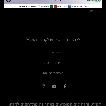
מרכזי שירות
צור קשר
© כל הזכויות שמורות לקבוצת כלמוביל
תנאי שימוש
מדיניות פרטיות
הצהרת נגישות
המידע והנתונים המופיעים באתר זה מתייחסים למגוון