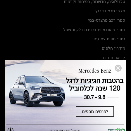
טכנולוגיה, חדשנות, בטיחות וקיימות
מגזין מרצדס-בנץ
ספרי רכב מרצדס-בנץ
נתוני זיהום אוויר וצריכת דלק וחשמל
נתוני תווית צמיגים
מחירון חלפים
קריאה חוזרת
הודעה על הטבות לרכבי מרצדס בהסדר פשרה בתצ 56447-02-19
הסדר פשרה בתצ 56447-02-19
תקנון ימי מכירות 120 לכלמוביל
מצאו אותנו
אולמות תצוגה