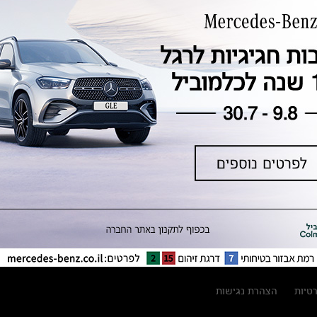
טכנולוגיה, חדשנות, בטיחות וקיימות
מגזין מרצדס-בנץ
ספרי רכב מרצדס-בנץ
נתוני זיהום אוויר וצריכת דלק וחשמל
נתוני תווית צמיגים
מחירון חלפים
קריאה חוזרת
הודעה על הטבות לרכבי מרצדס בהסדר
פשרה בתצ 56447-02-19
הסדר פשרה בתצ 56447-02-19
תקנון ימי מכירות 120 לכלמוביל
רטיות
הצהרת נגישות