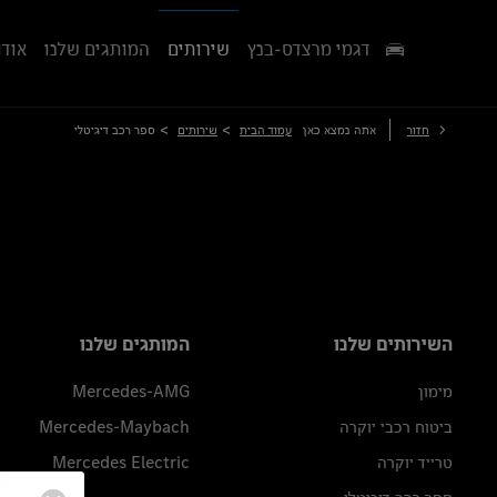
דגמי מרצדס-בנץ
שירותים
המותגים שלנו
אודו
>
>
חזור
אתה נמצא כאן
עמוד הבית
שירותים
ספר רכב דיגיטלי
השירותים שלנו
המותגים שלנו
מימון
Mercedes-AMG
ביטוח רכבי יוקרה
Mercedes-Maybach
טרייד יוקרה
Mercedes Electric