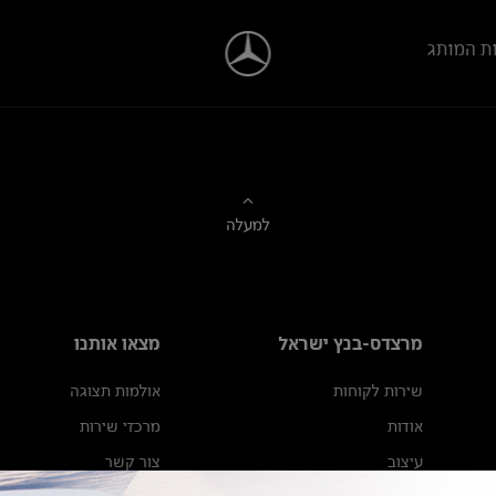
ת המותג
למעלה
מרצדס-בנץ ישראל
מצאו אותנו
שירות לקוחות
אולמות תצוגה
אודות
מרכזי שירות
עיצוב
צור קשר