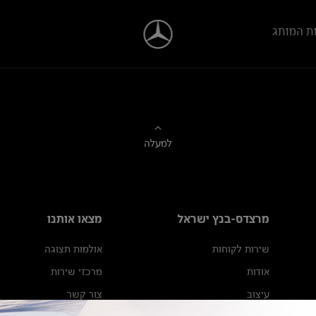
ת המותג
למעלה
מרצדס-בנץ ישראל
מצאו אותנו
שירות לקוחות
אולמות תצוגה
אודות
מרכזי שירות
עיצוב
צור קשר