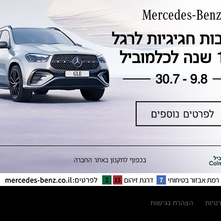
טכנולוגיה, חדשנות, בטיחות וקיימות
מגזין מרצדס-בנץ
ספרי רכב מרצדס-בנץ
נתוני זיהום אוויר וצריכת דלק וחשמל
נתוני תווית צמיגים
מחירון חלפים
קריאה חוזרת
הודעה על הטבות לרכבי מרצדס בהסדר
פשרה בתצ 56447-02-19
הסדר פשרה בתצ 56447-02-19
תקנון ימי מכירות 120 לכלמוביל
רטיות
הצהרת נגישות