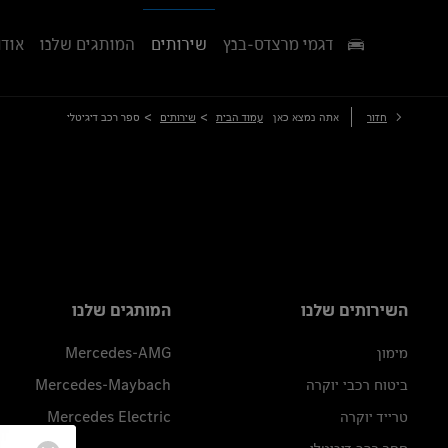
דגמי מרצדס-בנץ
שירותים
המותגים שלנו
אודו
>
>
חזור
אתה נמצא כאן
עמוד הבית
שירותים
ספר רכב דיגיטלי
השירותים שלנו
המותגים שלנו
מימון
Mercedes-AMG
ביטוח רכבי יוקרה
Mercedes-Maybach
טרייד יוקרה
Mercedes Electric