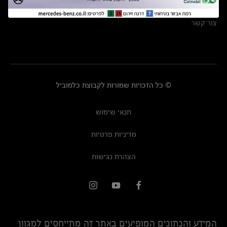
מרכזי שירות
צור קשר
© כל הזכויות שמורות לקבוצת כלמוביל
תנאי שימוש
מדיניות פרטיות
הצהרת נגישות
המידע והנתונים המופיעים באתר זה מתייחסים למגוון