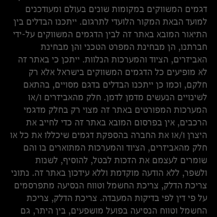
דגמים המשווקים במקומות שונים בעולם ומעודכנים
למועד הבאת המקור הלועדי לתרגום. ייתכנו הבדלים בין
התיאור המובא באתר זה לבין הדגמים המשווקים על-ידי
חברתנו, הן מבחינת המפרט הטכני והן מבחינת
האביזרים, הציוד והמערכות הנלוות. ייתכן כי באתר זה
לא מופיעים כל הדגמים המשווקים בישראל אלא רק
חלקם, וכמו כן ייתכנו הבדלים בדגם מסויים, בהתאם
לשינויים הנעשים מדמן לדמן. חלק מהאביזרים ו/או
המערכות המפורטים באתר זה מצוי רק בחלק מדגמי
הרכבים, אין בפרסום המובא באתר זה כדי לחייב את
היצרן ו/או את החברה בהספקת דגמים שיכללו את כל או
חלק מהאביזרים, הציוד והמערכות המתוארים בו והם
שומרים לעצמם את הזכות לבטל, להוסיף, לשנות
ולשפר, ללא הודעה מוקדמת וללא עידכון באתר זה. נתוני
צריכת הדלק, צריכת החשמל וטווח הנסיעה מתפרסמים
על פי דין לפי בדיקות המעבדה. צריכת הדלק, צריכת
החשמל וטווח הנסיעה בפועל מושפעים, בין היתר, גם