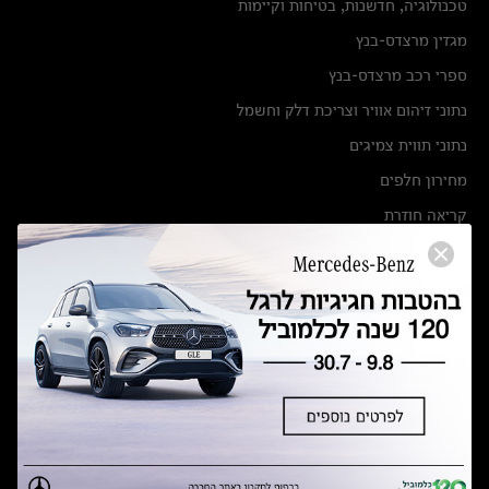
טכנולוגיה, חדשנות, בטיחות וקיימות
מגזין מרצדס-בנץ
ספרי רכב מרצדס-בנץ
נתוני זיהום אוויר וצריכת דלק וחשמל
נתוני תווית צמיגים
מחירון חלפים
קריאה חוזרת
הודעה על הטבות לרכבי מרצדס בהסדר פשרה בתצ 56447-02-19
הסדר פשרה בתצ 56447-02-19
תקנון ימי מכירות 120 לכלמוביל
מצאו אותנו
אולמות תצוגה