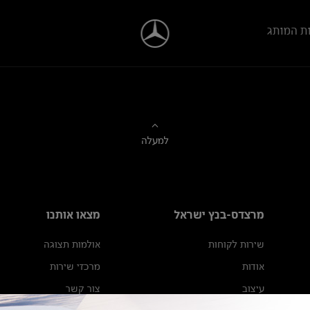
ת המותג
למעלה
מרצדס-בנץ ישראל
מצאו אותנו
שירות לקוחות
אולמות תצוגה
אודות
מרכזי שירות
עיצוב
צור קשר