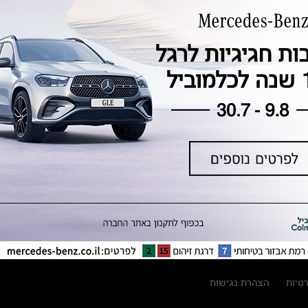
טכנולוגיה, חדשנות, בטיחות וקיימות
מגזין מרצדס-בנץ
ספרי רכב מרצדס-בנץ
נתוני זיהום אוויר וצריכת דלק וחשמל
נתוני תווית צמיגים
מחירון חלפים
קריאה חוזרת
הודעה על הטבות לרכבי מרצדס בהסדר
פשרה בתצ 56447-02-19
הסדר פשרה בתצ 56447-02-19
תקנון ימי מכירות 120 לכלמוביל
רטיות
הצהרת נגישות