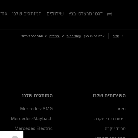
דגמי מרצדס-בנץ
שירותים
המותגים שלנו
אודו
>
>
חזור
אתה נמצא כאן
עמוד הבית
שירותים
ספר רכב דיגיטלי
השירותים שלנו
המותגים שלנו
מימון
Mercedes-AMG
ביטוח רכבי יוקרה
Mercedes-Maybach
טרייד יוקרה
Mercedes Electric