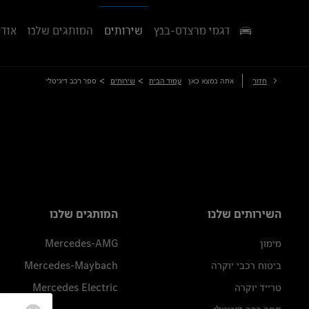
דגמי מרצדס-בנץ
שירותים
המותגים שלנו
אודו
>
>
חזור
אתה נמצא כאן
עמוד הבית
שירותים
ספר רכב דיגיטלי
השירותים שלנו
המותגים שלנו
מימון
Mercedes-AMG
ביטוח רכבי יוקרה
Mercedes-Maybach
טרייד יוקרה
Mercedes Electric