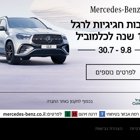
טכנולוגיה, חדשנות, בטיחות וקיימות
מגזין מרצדס-בנץ
ספרי רכב מרצדס-בנץ
נתוני זיהום אוויר וצריכת דלק וחשמל
נתוני תווית צמיגים
מחירון חלפים
קריאה חוזרת
הודעה על הטבות לרכבי מרצדס בהסדר
פשרה בתצ 56447-02-19
הסדר פשרה בתצ 56447-02-19
תקנון ימי מכירות 120 לכלמוביל
רטיות
הצהרת נגישות