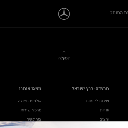
ת המותג
למעלה
מרצדס-בנץ ישראל
מצאו אותנו
שירות לקוחות
אולמות תצוגה
אודות
מרכזי שירות
עיצוב
צור קשר