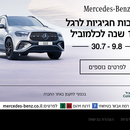
טכנולוגיה, חדשנות, בטיחות וקיימות
מגזין מרצדס-בנץ
ספרי רכב מרצדס-בנץ
נתוני זיהום אוויר וצריכת דלק וחשמל
נתוני תווית צמיגים
מחירון חלפים
קריאה חוזרת
הודעה על הטבות לרכבי מרצדס בהסדר
פשרה בתצ 56447-02-19
הסדר פשרה בתצ 56447-02-19
תקנון ימי מכירות 120 לכלמוביל
רטיות
הצהרת נגישות