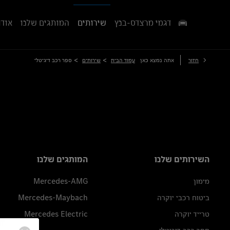
דגמי מרצדס-בנץ
שירותים
המותגים שלנו
אודו
>
>
חזור
אתה נמצא כאן
עמוד הבית
שירותים
ספר רכב דיגיטלי
השירותים שלנו
המותגים שלנו
מימון
Mercedes-AMG
ביטוח רכבי יוקרה
Mercedes-Maybach
טרייד יוקרה
Mercedes Electric