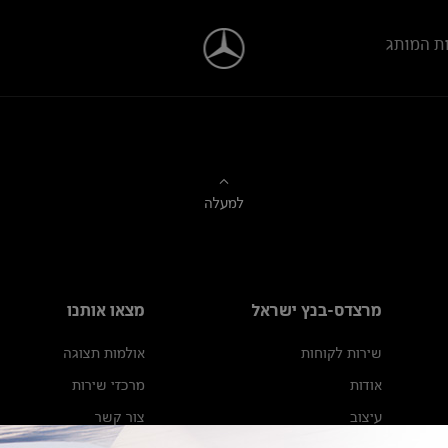
ת המותג
למעלה
מרצדס-בנץ ישראל
מצאו אותנו
שירות לקוחות
אולמות תצוגה
אודות
מרכזי שירות
עיצוב
צור קשר