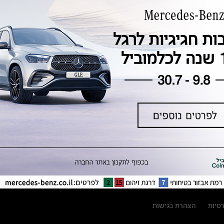
טכנולוגיה, חדשנות, בטיחות וקיימות
מגזין מרצדס-בנץ
ספרי רכב מרצדס-בנץ
נתוני זיהום אוויר וצריכת דלק וחשמל
נתוני תווית צמיגים
מחירון חלפים
קריאה חוזרת
הודעה על הטבות לרכבי מרצדס בהסדר
פשרה בתצ 56447-02-19
הסדר פשרה בתצ 56447-02-19
תקנון ימי מכירות 120 לכלמוביל
רטיות
הצהרת נגישות