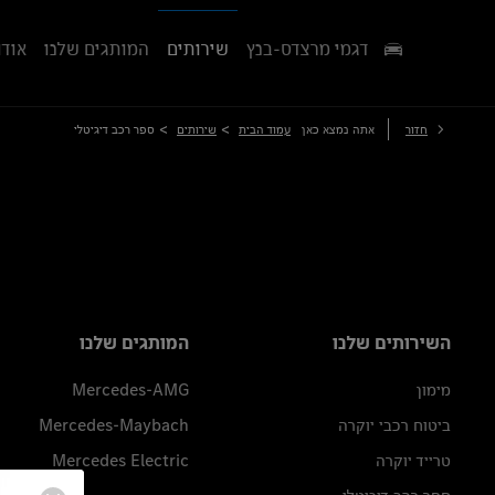
דגמי מרצדס-בנץ
שירותים
המותגים שלנו
אודו
>
>
חזור
אתה נמצא כאן
עמוד הבית
שירותים
ספר רכב דיגיטלי
השירותים שלנו
המותגים שלנו
מימון
Mercedes-AMG
ביטוח רכבי יוקרה
Mercedes-Maybach
טרייד יוקרה
Mercedes Electric