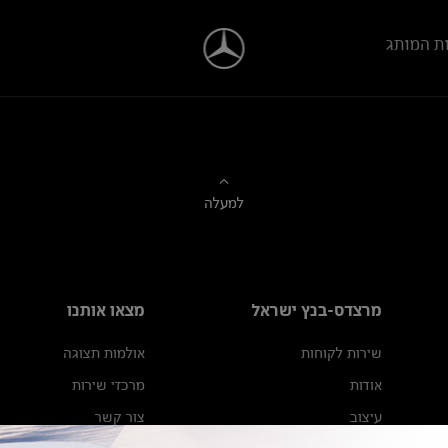
ת המותג
למעלה
מרצדס-בנץ ישראל
מצאו אותנו
שירות לקוחות
אולמות תצוגה
אודות
מרכזי שירות
עיצוב
צור קשר