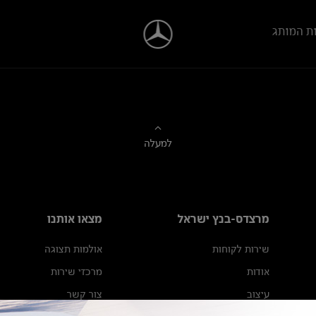
ת המותג
למעלה
מרצדס-בנץ ישראל
מצאו אותנו
שירות לקוחות
אולמות תצוגה
אודות
מרכזי שירות
עיצוב
צור קשר