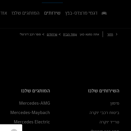
דגמי מרצדס-בנץ
שירותים
המותגים שלנו
אודו
>
>
חזור
אתה נמצא כאן
עמוד הבית
שירותים
ספר רכב דיגיטלי
השירותים שלנו
המותגים שלנו
מימון
Mercedes-AMG
ביטוח רכבי יוקרה
Mercedes-Maybach
טרייד יוקרה
Mercedes Electric