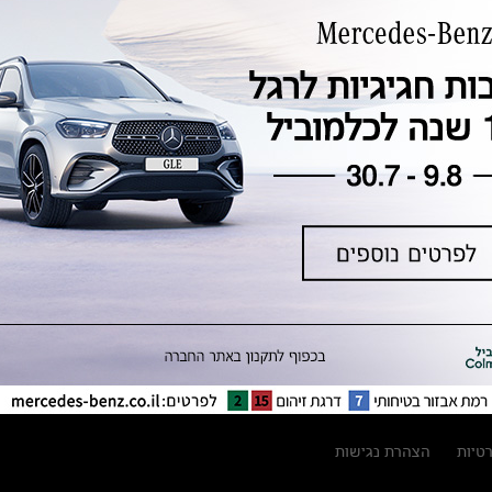
טכנולוגיה, חדשנות, בטיחות וקיימות
מגזין מרצדס-בנץ
ספרי רכב מרצדס-בנץ
נתוני זיהום אוויר וצריכת דלק וחשמל
נתוני תווית צמיגים
מחירון חלפים
קריאה חוזרת
הודעה על הטבות לרכבי מרצדס בהסדר
פשרה בתצ 56447-02-19
הסדר פשרה בתצ 56447-02-19
תקנון ימי מכירות 120 לכלמוביל
רטיות
הצהרת נגישות