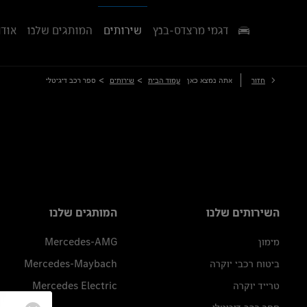
דגמי מרצדס-בנץ
שירותים
המותגים שלנו
אודו
>
>
חזור
אתה נמצא כאן
עמוד הבית
שירותים
ספר רכב דיגיטלי
השירותים שלנו
המותגים שלנו
מימון
Mercedes-AMG
ביטוח רכבי יוקרה
Mercedes-Maybach
טרייד יוקרה
Mercedes Electric