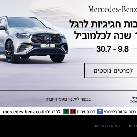
טכנולוגיה, חדשנות, בטיחות וקיימות
מגזין מרצדס-בנץ
ספרי רכב מרצדס-בנץ
נתוני זיהום אוויר וצריכת דלק וחשמל
נתוני תווית צמיגים
מחירון חלפים
קריאה חוזרת
הודעה על הטבות לרכבי מרצדס בהסדר
פשרה בתצ 56447-02-19
הסדר פשרה בתצ 56447-02-19
תקנון ימי מכירות 120 לכלמוביל
רטיות
הצהרת נגישות