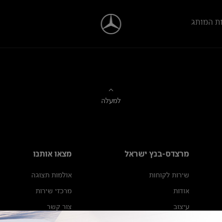
ת המותג
למעלה
מרצדס-בנץ ישראל
מצאו אותנו
שירות לקוחות
אולמות תצוגה
אודות
מרכזי שירות
עיצוב
צור קשר