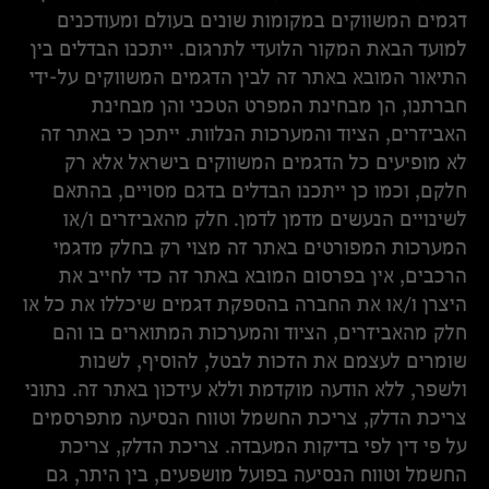
דגמים המשווקים במקומות שונים בעולם ומעודכנים
למועד הבאת המקור הלועדי לתרגום. ייתכנו הבדלים בין
התיאור המובא באתר זה לבין הדגמים המשווקים על-ידי
חברתנו, הן מבחינת המפרט הטכני והן מבחינת
האביזרים, הציוד והמערכות הנלוות. ייתכן כי באתר זה
לא מופיעים כל הדגמים המשווקים בישראל אלא רק
חלקם, וכמו כן ייתכנו הבדלים בדגם מסויים, בהתאם
לשינויים הנעשים מדמן לדמן. חלק מהאביזרים ו/או
המערכות המפורטים באתר זה מצוי רק בחלק מדגמי
הרכבים, אין בפרסום המובא באתר זה כדי לחייב את
היצרן ו/או את החברה בהספקת דגמים שיכללו את כל או
חלק מהאביזרים, הציוד והמערכות המתוארים בו והם
שומרים לעצמם את הזכות לבטל, להוסיף, לשנות
ולשפר, ללא הודעה מוקדמת וללא עידכון באתר זה. נתוני
צריכת הדלק, צריכת החשמל וטווח הנסיעה מתפרסמים
על פי דין לפי בדיקות המעבדה. צריכת הדלק, צריכת
החשמל וטווח הנסיעה בפועל מושפעים, בין היתר, גם