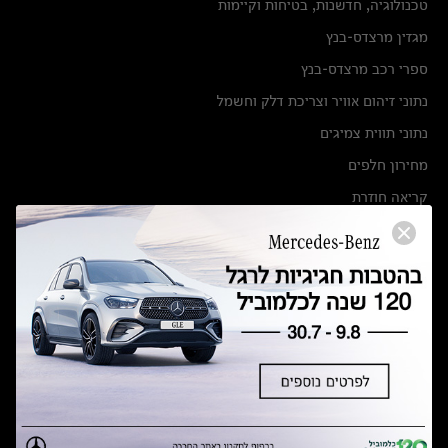
טכנולוגיה, חדשנות, בטיחות וקיימות
מגזין מרצדס-בנץ
ספרי רכב מרצדס-בנץ
נתוני זיהום אוויר וצריכת דלק וחשמל
נתוני תווית צמיגים
מחירון חלפים
קריאה חוזרת
הודעה על הטבות לרכבי מרצדס בהסדר פשרה בתצ 56447-02-19
הסדר פשרה בתצ 56447-02-19
תקנון ימי מכירות 120 לכלמוביל
מצאו אותנו
אולמות תצוגה