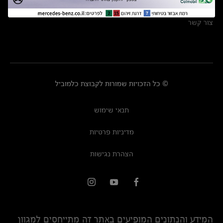
מרכזי שירות
צור קשר
© כל הזכויות שמורות לקבוצת כלמוביל
תנאי שימוש
מדיניות פרטיות
הצהרת נגישות
המידע והנתונים המופיעים באתר זה מתייחסים למגוון