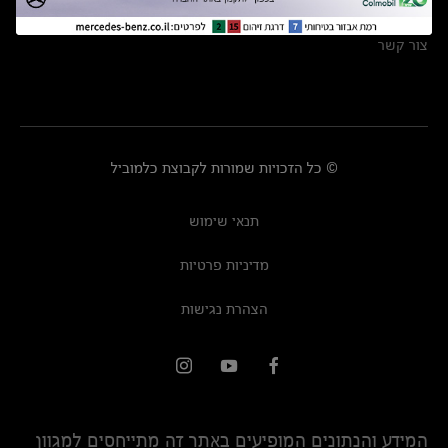
מרכזי שירות
צור קשר
© כל הזכויות שמורות לקבוצת כלמוביל
תנאי שימוש
מדיניות פרטיות
הצהרת נגישות
המידע והנתונים המופיעים באתר זה מתייחסים למגוון