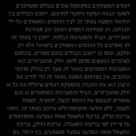
דגמים המשווקים במקומות שונים בעולם ומעודכנים
למועד הבאת המקור הלועדי לתרגום. ייתכנו הבדלים בין
התיאור המובא באתר זה לבין הדגמים המשווקים על-ידי
חברתנו, הן מבחינת המפרט הטכני והן מבחינת
האביזרים, הציוד והמערכות הנלוות. ייתכן כי באתר זה
לא מופיעים כל הדגמים המשווקים בישראל אלא רק
חלקם, וכמו כן ייתכנו הבדלים בדגם מסויים, בהתאם
לשינויים הנעשים מדמן לדמן. חלק מהאביזרים ו/או
המערכות המפורטים באתר זה מצוי רק בחלק מדגמי
הרכבים, אין בפרסום המובא באתר זה כדי לחייב את
היצרן ו/או את החברה בהספקת דגמים שיכללו את כל או
חלק מהאביזרים, הציוד והמערכות המתוארים בו והם
שומרים לעצמם את הזכות לבטל, להוסיף, לשנות
ולשפר, ללא הודעה מוקדמת וללא עידכון באתר זה. נתוני
צריכת הדלק, צריכת החשמל וטווח הנסיעה מתפרסמים
על פי דין לפי בדיקות המעבדה. צריכת הדלק, צריכת
החשמל וטווח הנסיעה בפועל מושפעים, בין היתר, גם