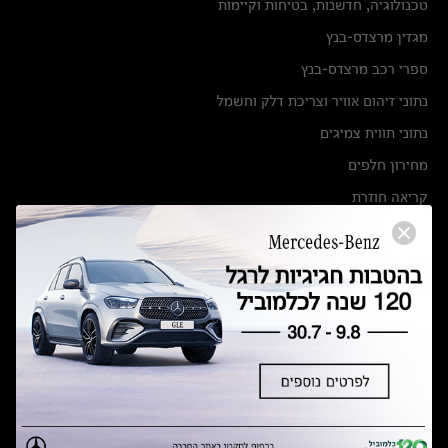
טכנולוגיה, חדשנות, בטיחות וקיימות
מגזין מרצדס-בנץ
ספרי רכב מרצדס-בנץ
נתוני זיהום אוויר וצריכת דלק וחשמל
נתוני תווית צמיגים
מחירון חלפים
קריאה חוזרת
הודעה על הטבות לרכבי מרצדס בהסדר פשרה בתצ 56447-02-19
הסדר פשרה בתצ 56447-02-19
תקנון ימי מכירות 120 לכלמוביל
מצאו אותנו
אולמות תצוגה