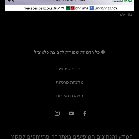
מרכזי שירות
צור קשר
© כל הזכויות שמורות לקבוצת כלמוביל
תנאי שימוש
מדיניות פרטיות
הצהרת נגישות
המידע והנתונים המופיעים באתר זה מתייחסים למגוון