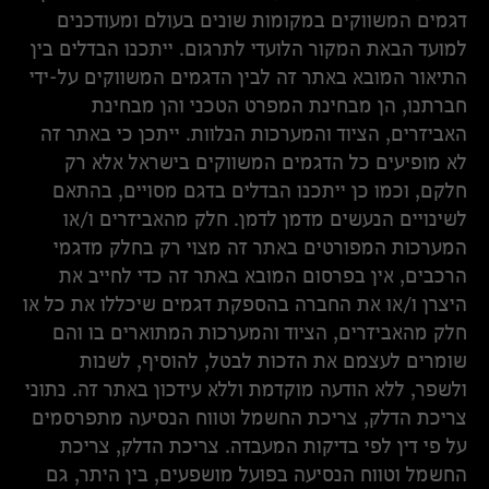
דגמים המשווקים במקומות שונים בעולם ומעודכנים
למועד הבאת המקור הלועדי לתרגום. ייתכנו הבדלים בין
התיאור המובא באתר זה לבין הדגמים המשווקים על-ידי
חברתנו, הן מבחינת המפרט הטכני והן מבחינת
האביזרים, הציוד והמערכות הנלוות. ייתכן כי באתר זה
לא מופיעים כל הדגמים המשווקים בישראל אלא רק
חלקם, וכמו כן ייתכנו הבדלים בדגם מסויים, בהתאם
לשינויים הנעשים מדמן לדמן. חלק מהאביזרים ו/או
המערכות המפורטים באתר זה מצוי רק בחלק מדגמי
הרכבים, אין בפרסום המובא באתר זה כדי לחייב את
היצרן ו/או את החברה בהספקת דגמים שיכללו את כל או
חלק מהאביזרים, הציוד והמערכות המתוארים בו והם
שומרים לעצמם את הזכות לבטל, להוסיף, לשנות
ולשפר, ללא הודעה מוקדמת וללא עידכון באתר זה. נתוני
צריכת הדלק, צריכת החשמל וטווח הנסיעה מתפרסמים
על פי דין לפי בדיקות המעבדה. צריכת הדלק, צריכת
החשמל וטווח הנסיעה בפועל מושפעים, בין היתר, גם