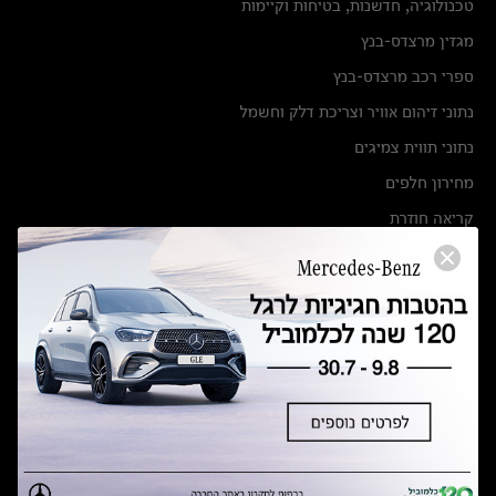
טכנולוגיה, חדשנות, בטיחות וקיימות
מגזין מרצדס-בנץ
ספרי רכב מרצדס-בנץ
נתוני זיהום אוויר וצריכת דלק וחשמל
נתוני תווית צמיגים
מחירון חלפים
קריאה חוזרת
הודעה על הטבות לרכבי מרצדס בהסדר פשרה בתצ 56447-02-19
הסדר פשרה בתצ 56447-02-19
תקנון ימי מכירות 120 לכלמוביל
מצאו אותנו
אולמות תצוגה