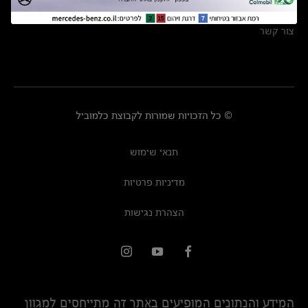
מרכזי שירות
צור קשר
© כל הזכויות שמורות לקבוצת כלמוביל
תנאי שימוש
מדיניות פרטיות
הצהרת נגישות
המידע והנתונים המופיעים באתר זה מתייחסים למגוון