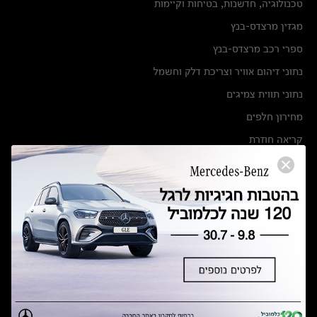
טכנולוגיה, חדשנות, בטיחות וקיימות
מגזין מרצדס-בנץ
ספרי רכב מרצדס-בנץ
נתוני זיהום אוויר וצריכת דלק וחשמל
נתוני תווית צמיגים
מחירון חלפים
קריאה חוזרת
הודעה על הטבות לרכבי מרצדס בהסדר פשרה בתצ 56447-02-19
הסדר פשרה בתצ 56447-02-19
תקנון ימי מכירות 120 לכלמוביל
מצאו אותנו
אולמות תצוגה