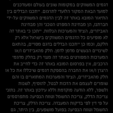
דגמים המשווקים במקומות שונים בעולם ומעודכנים
למועד הבאת המקור הלועדי לתרגום. ייתכנו הבדלים בין
התיאור המובא באתר זה לבין הדגמים המשווקים על-ידי
חברתנו, הן מבחינת המפרט הטכני והן מבחינת
האביזרים, הציוד והמערכות הנלוות. ייתכן כי באתר זה
לא מופיעים כל הדגמים המשווקים בישראל אלא רק
חלקם, וכמו כן ייתכנו הבדלים בדגם מסויים, בהתאם
לשינויים הנעשים מדמן לדמן. חלק מהאביזרים ו/או
המערכות המפורטים באתר זה מצוי רק בחלק מדגמי
הרכבים, אין בפרסום המובא באתר זה כדי לחייב את
היצרן ו/או את החברה בהספקת דגמים שיכללו את כל או
חלק מהאביזרים, הציוד והמערכות המתוארים בו והם
שומרים לעצמם את הזכות לבטל, להוסיף, לשנות
ולשפר, ללא הודעה מוקדמת וללא עידכון באתר זה. נתוני
צריכת הדלק, צריכת החשמל וטווח הנסיעה מתפרסמים
על פי דין לפי בדיקות המעבדה. צריכת הדלק, צריכת
החשמל וטווח הנסיעה בפועל מושפעים, בין היתר, גם