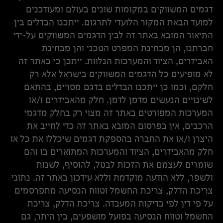
דגמים המשווקים במקומות שונים בעולם ומעודכנים
למועד הבאת המקור הלועדי לתרגום. ייתכנו הבדלים בין
התיאור המובא באתר זה לבין הדגמים המשווקים על-ידי
חברתנו, הן מבחינת המפרט הטכני והן מבחינת
האביזרים, הציוד והמערכות הנלוות. ייתכן כי באתר זה
לא מופיעים כל הדגמים המשווקים בישראל אלא רק
חלקם, וכמו כן ייתכנו הבדלים בדגם מסויים, בהתאם
לשינויים הנעשים מדמן לדמן. חלק מהאביזרים ו/או
המערכות המפורטים באתר זה מצוי רק בחלק מדגמי
הרכבים, אין בפרסום המובא באתר זה כדי לחייב את
היצרן ו/או את החברה בהספקת דגמים שיכללו את כל או
חלק מהאביזרים, הציוד והמערכות המתוארים בו והם
שומרים לעצמם את הזכות לבטל, להוסיף, לשנות
ולשפר, ללא הודעה מוקדמת וללא עידכון באתר זה. נתוני
צריכת הדלק, צריכת החשמל וטווח הנסיעה מתפרסמים
על פי דין לפי בדיקות המעבדה. צריכת הדלק, צריכת
החשמל וטווח הנסיעה בפועל מושפעים, בין היתר, גם