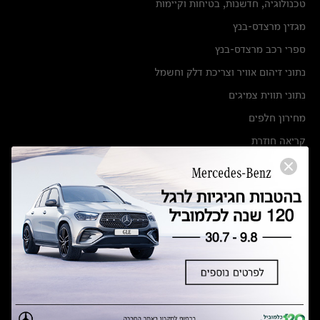
טכנולוגיה, חדשנות, בטיחות וקיימות
מגזין מרצדס-בנץ
ספרי רכב מרצדס-בנץ
נתוני זיהום אוויר וצריכת דלק וחשמל
נתוני תווית צמיגים
מחירון חלפים
קריאה חוזרת
הודעה על הטבות לרכבי מרצדס בהסדר פשרה בתצ 56447-02-19
הסדר פשרה בתצ 56447-02-19
תקנון ימי מכירות 120 לכלמוביל
מצאו אותנו
אולמות תצוגה