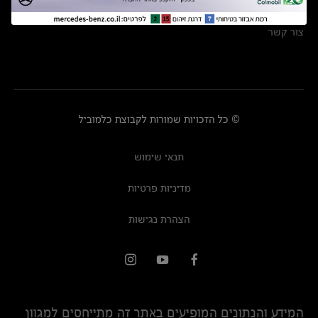
מרכזי שירות
צור קשר
© כל הזכויות שמורות לקבוצת כלמוביל
תנאי שימוש
מדיניות פרטיות
הצהרת נגישות
המידע והנתונים המופיעים באתר זה מתייחסים למגוון