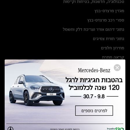
טכנולוגיה, חדשנות, בטיחות וקיימות
מגזין מרצדס-בנץ
ספרי רכב מרצדס-בנץ
נתוני זיהום אוויר וצריכת דלק וחשמל
נתוני תווית צמיגים
מחירון חלפים
קריאה חוזרת
הודעה על הטבות לרכבי מרצדס בהסדר פשרה בתצ 56447-02-19
הסדר פשרה בתצ 56447-02-19
תקנון ימי מכירות 120 לכלמוביל
מצאו אותנו
אולמות תצוגה