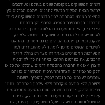
דגמים המשווקים במקומות שונים בעולם ומעודכנים
למועד הבאת המקור הלועדי לתרגום. ייתכנו הבדלים בין
התיאור המובא באתר זה לבין הדגמים המשווקים על-ידי
חברתנו, הן מבחינת המפרט הטכני והן מבחינת
האביזרים, הציוד והמערכות הנלוות. ייתכן כי באתר זה
לא מופיעים כל הדגמים המשווקים בישראל אלא רק
חלקם, וכמו כן ייתכנו הבדלים בדגם מסויים, בהתאם
לשינויים הנעשים מדמן לדמן. חלק מהאביזרים ו/או
המערכות המפורטים באתר זה מצוי רק בחלק מדגמי
הרכבים, אין בפרסום המובא באתר זה כדי לחייב את
היצרן ו/או את החברה בהספקת דגמים שיכללו את כל או
חלק מהאביזרים, הציוד והמערכות המתוארים בו והם
שומרים לעצמם את הזכות לבטל, להוסיף, לשנות
ולשפר, ללא הודעה מוקדמת וללא עידכון באתר זה. נתוני
צריכת הדלק, צריכת החשמל וטווח הנסיעה מתפרסמים
על פי דין לפי בדיקות המעבדה. צריכת הדלק, צריכת
החשמל וטווח הנסיעה בפועל מושפעים, בין היתר, גם