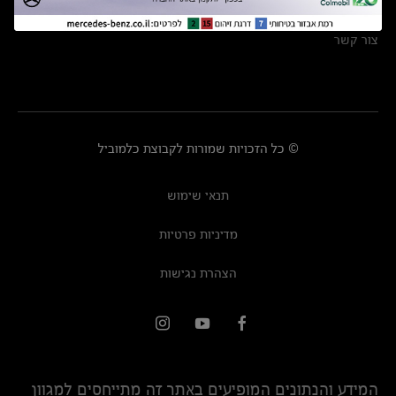
מרכזי שירות
צור קשר
© כל הזכויות שמורות לקבוצת כלמוביל
תנאי שימוש
מדיניות פרטיות
הצהרת נגישות
המידע והנתונים המופיעים באתר זה מתייחסים למגוון