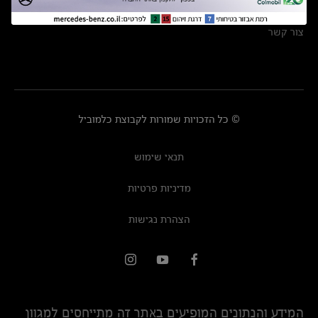
מרכזי שירות
צור קשר
© כל הזכויות שמורות לקבוצת כלמוביל
תנאי שימוש
מדיניות פרטיות
הצהרת נגישות
המידע והנתונים המופיעים באתר זה מתייחסים למגוון