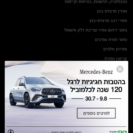
טכנולוגיה, חדשנות, בטיחות וקיימות
מגזין מרצדס-בנץ
ספרי רכב מרצדס-בנץ
נתוני זיהום אוויר וצריכת דלק וחשמל
נתוני תווית צמיגים
מחירון חלפים
קריאה חוזרת
הודעה על הטבות לרכבי מרצדס בהסדר פשרה בתצ 56447-02-19
הסדר פשרה בתצ 56447-02-19
תקנון ימי מכירות 120 לכלמוביל
מצאו אותנו
אולמות תצוגה