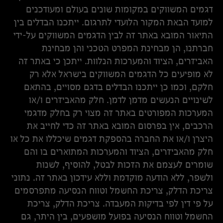
דגמים המשווקים במקומות שונים בעולם ומעודכנים
למועד הבאת המקור הלועדי לתרגום. ייתכנו הבדלים בין
התיאור המובא באתר זה לבין הדגמים המשווקים על-ידי
חברתנו, הן מבחינת המפרט הטכני והן מבחינת
האביזרים, הציוד והמערכות הנלוות. ייתכן כי באתר זה
לא מופיעים כל הדגמים המשווקים בישראל אלא רק
חלקם, וכמו כן ייתכנו הבדלים בדגם מסויים, בהתאם
לשינויים הנעשים מדמן לדמן. חלק מהאביזרים ו/או
המערכות המפורטים באתר זה מצוי רק בחלק מדגמי
הרכבים, אין בפרסום המובא באתר זה כדי לחייב את
היצרן ו/או את החברה בהספקת דגמים שיכללו את כל או
חלק מהאביזרים, הציוד והמערכות המתוארים בו והם
שומרים לעצמם את הזכות לבטל, להוסיף, לשנות
ולשפר, ללא הודעה מוקדמת וללא עידכון באתר זה. נתוני
צריכת הדלק, צריכת החשמל וטווח הנסיעה מתפרסמים
על פי דין לפי בדיקות המעבדה. צריכת הדלק, צריכת
החשמל וטווח הנסיעה בפועל מושפעים, בין היתר, גם