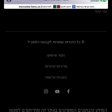
מרכזי שירות
צור קשר
© כל הזכויות שמורות לקבוצת כלמוביל
תנאי שימוש
מדיניות פרטיות
הצהרת נגישות
המידע והנתונים המופיעים באתר זה מתייחסים למגוון