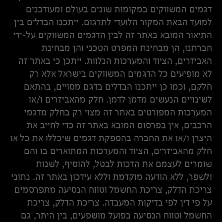
דגמים המשווקים במקומות שונים בעולם ומעודכנים
למועד הבאת המקור הלועדי לתרגום. ייתכנו הבדלים בין
התיאור המובא באתר זה לבין הדגמים המשווקים על-ידי
חברתנו, הן מבחינת המפרט הטכני והן מבחינת
האביזרים, הציוד והמערכות הנלוות. ייתכן כי באתר זה
לא מופיעים כל הדגמים המשווקים בישראל אלא רק
חלקם, וכמו כן ייתכנו הבדלים בדגם מסויים, בהתאם
לשינויים הנעשים מדמן לדמן. חלק מהאביזרים ו/או
המערכות המפורטים באתר זה מצוי רק בחלק מדגמי
הרכבים, אין בפרסום המובא באתר זה כדי לחייב את
היצרן ו/או את החברה בהספקת דגמים שיכללו את כל או
חלק מהאביזרים, הציוד והמערכות המתוארים בו והם
שומרים לעצמם את הזכות לבטל, להוסיף, לשנות
ולשפר, ללא הודעה מוקדמת וללא עידכון באתר זה. נתוני
צריכת הדלק, צריכת החשמל וטווח הנסיעה מתפרסמים
על פי דין לפי בדיקות המעבדה. צריכת הדלק, צריכת
החשמל וטווח הנסיעה בפועל מושפעים, בין היתר, גם