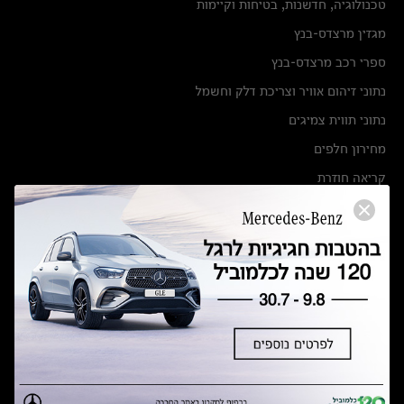
טכנולוגיה, חדשנות, בטיחות וקיימות
מגזין מרצדס-בנץ
ספרי רכב מרצדס-בנץ
נתוני זיהום אוויר וצריכת דלק וחשמל
נתוני תווית צמיגים
מחירון חלפים
קריאה חוזרת
הודעה על הטבות לרכבי מרצדס בהסדר פשרה בתצ 56447-02-19
הסדר פשרה בתצ 56447-02-19
תקנון ימי מכירות 120 לכלמוביל
מצאו אותנו
אולמות תצוגה